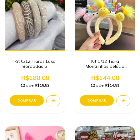
Kit C/12 Tiaras Luxo
Kit C/12 Tiara
Bordadas G
Montrinhos pelúcia
cabelos Maluco
R$180,00
R$144,00
12
x de
R$18,52
12
x de
R$14,81