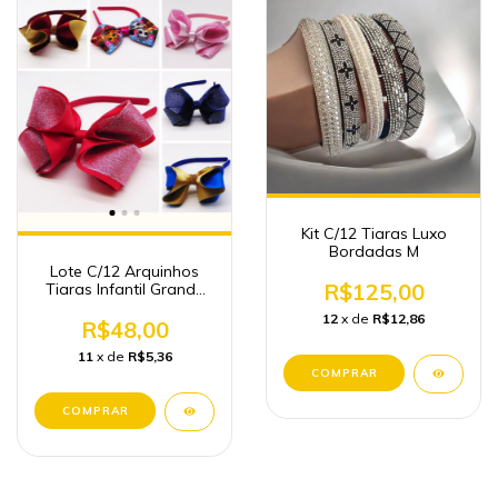
Kit C/12 Tiaras Luxo
Bordadas M
Lote C/12 Arquinhos
R$125,00
Tiaras Infantil Grande
Luxo Atacado
12
x de
R$12,86
R$48,00
11
x de
R$5,36