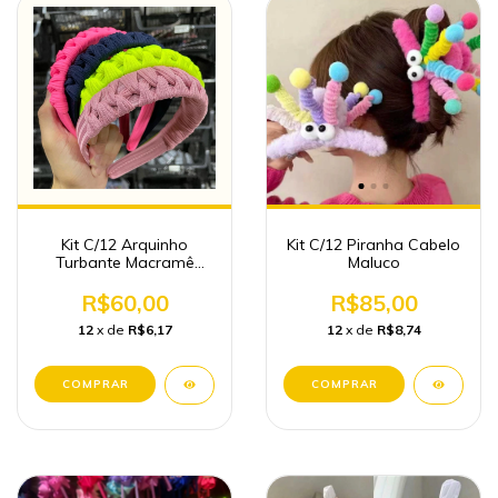
Kit C/12 Arquinho
Kit C/12 Piranha Cabelo
Turbante Macramê
Maluco
Fabrica Atacado
R$60,00
R$85,00
12
x de
R$6,17
12
x de
R$8,74