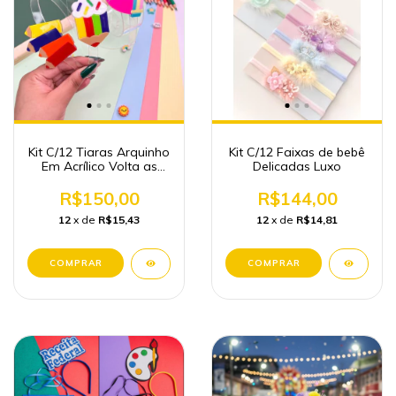
Kit C/12 Tiaras Arquinho
Kit C/12 Faixas de bebê
Em Acrílico Volta as
Delicadas Luxo
Aulas Atacado
R$150,00
R$144,00
12
x de
R$15,43
12
x de
R$14,81