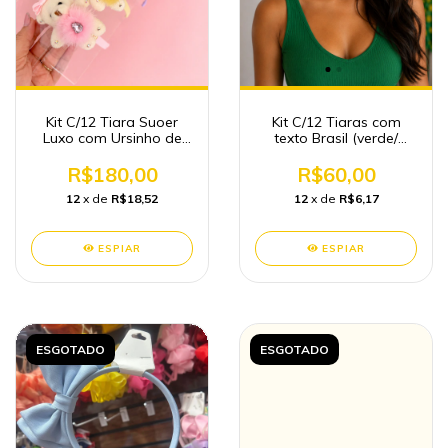
Kit C/12 Tiara Suoer
Kit C/12 Tiaras com
Luxo com Ursinho de
texto Brasil (verde/
Pelúcia
Amarela)
R$180,00
R$60,00
12
x de
R$18,52
12
x de
R$6,17
ESPIAR
ESPIAR
ESGOTADO
ESGOTADO