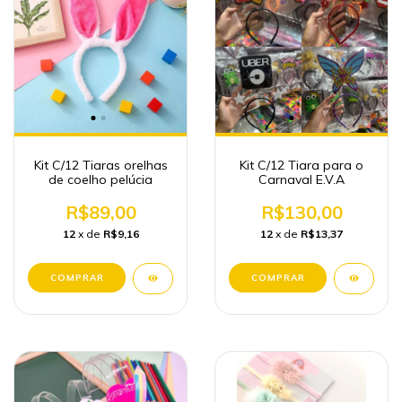
Kit C/12 Tiaras orelhas
Kit C/12 Tiara para o
de coelho pelúcia
Carnaval E.V.A
R$89,00
R$130,00
12
x de
R$9,16
12
x de
R$13,37