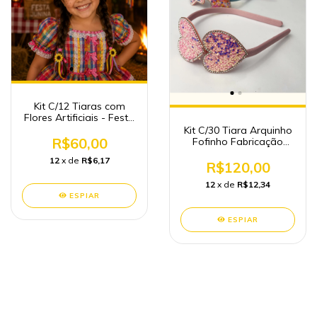
Kit C/12 Tiaras com
Flores Artificiais - Festa
Junina
Kit C/30 Tiara Arquinho
R$60,00
Fofinho Fabricação
própria Atacado
12
x de
R$6,17
R$120,00
12
x de
R$12,34
ESPIAR
ESPIAR