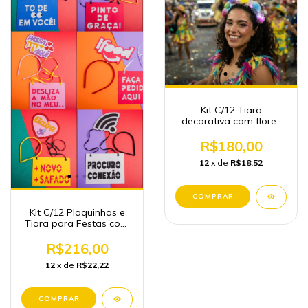
Kit C/12 Tiara
decorativa com flores
artificiais Led
R$180,00
12
x de
R$18,52
Kit C/12 Plaquinhas e
Tiara para Festas com
frases para o Carnaval
R$216,00
12
x de
R$22,22