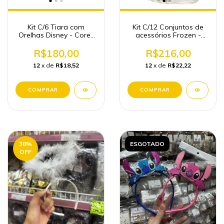
Kit C/6 Tiara com
Kit C/12 Conjuntos de
Orelhas Disney - Cores
acessórios Frozen -
sortidas
Fantasias Atacado
R$180,00
R$216,00
12
x de
R$18,52
12
x de
R$22,22
38
%
ESGOTADO
OFF