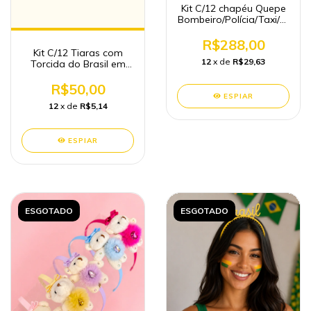
Kit C/12 chapéu Quepe
Bombeiro/Polícia/Taxi/Marinh
Carnaval 2025 - (cópia)
R$288,00
Kit C/12 Tiaras com
12
x de
R$29,63
Torcida do Brasil em
E.V.A
R$50,00
ESPIAR
12
x de
R$5,14
ESPIAR
ESGOTADO
ESGOTADO