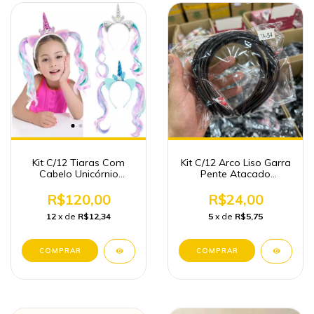
Kit C/12 Tiaras Com
Kit C/12 Arco Liso Garra
Cabelo Unicórnio
Pente Atacado
Atacado
Acessórios de Cabelo
R$120,00
R$24,00
12
x de
R$12,34
5
x de
R$5,75