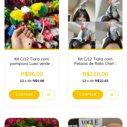
Kit C/12 Tiara com
Kit C/12 Tiara com
pompons Luxo verde e
Pelúcia de Rato Chef (
amarelo - Copa do
Ratatui)
Mundo
R$96,00
R$220,00
12
x de
R$9,88
12
x de
R$22,63