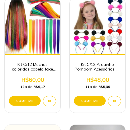
Kit C/12 Mechas
Kit C/12 Arquinho
coloridas cabelo fake
Pompom Acessórios de
Carnaval atacado
Cabelo Atacado
R$60,00
R$48,00
12
x de
R$6,17
11
x de
R$5,36