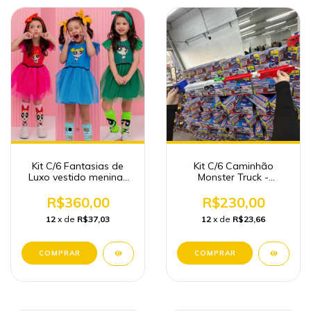
Kit C/6 Fantasias de
Kit C/6 Caminhão
Luxo vestido meninas
Monster Truck -
Super poderosas
Desparador de carro
(40cm)
R$360,00
R$230,00
12
x de
R$37,03
12
x de
R$23,66