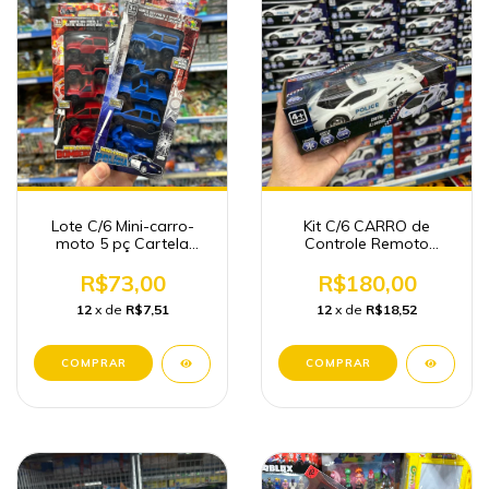
Lote C/6 Mini-carro-
Kit C/6 CARRO de
moto 5 pç Cartela
Controle Remoto
Brinquedo Atacado
Polícia Brinquedos
Atacado
R$73,00
R$180,00
12
x de
R$7,51
12
x de
R$18,52