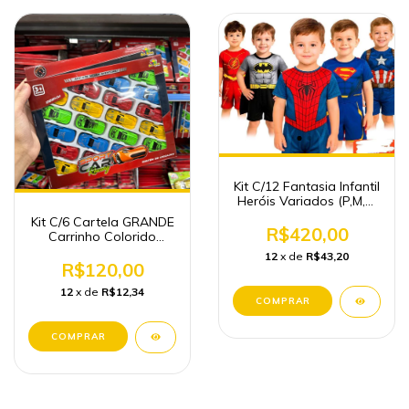
Kit C/12 Fantasia Infantil
Heróis Variados (P,M,G,
GG)
Kit C/6 Cartela GRANDE
R$420,00
Carrinho Colorido
Infantil Brinquedos
12
x de
R$43,20
Atacado
R$120,00
12
x de
R$12,34