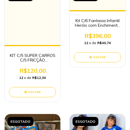
Kit C/6 Fantasia Infantil
Heróis com Enchimento
+ Máscara de Plastico
Variados (P,M,G, GG)
R$396,00
12
x de
R$40,74
KIT C/5 SUPER CARROS
ESPIAR
C/5 FRICÇÃO
BRINQUEDOS
ATACADO
R$120,00
12
x de
R$12,34
ESPIAR
ESGOTADO
ESGOTADO