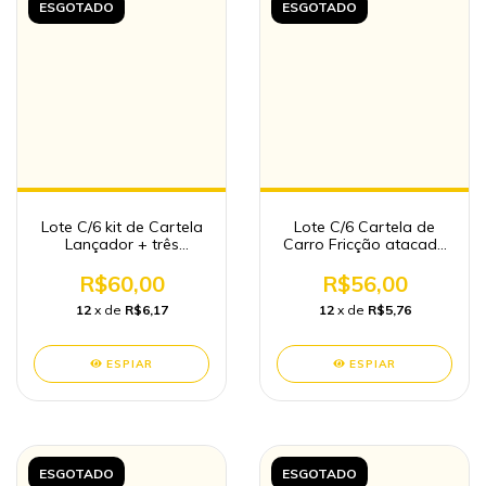
ESGOTADO
ESGOTADO
Lote C/6 kit de Cartela
Lote C/6 Cartela de
Lançador + três
Carro Fricção atacado
carrinho brinquedo
brinquedo
atacado
R$60,00
R$56,00
12
x de
R$6,17
12
x de
R$5,76
ESPIAR
ESPIAR
ESGOTADO
ESGOTADO