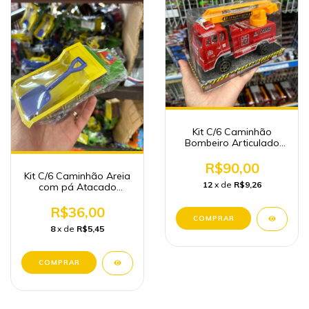
Kit C/6 Caminhão
Bombeiro Articulado
Brinquedo Atacado
R$90,00
Kit C/6 Caminhão Areia
12
x de
R$9,26
com pá Atacado
Brinquedo
R$36,00
8
x de
R$5,45