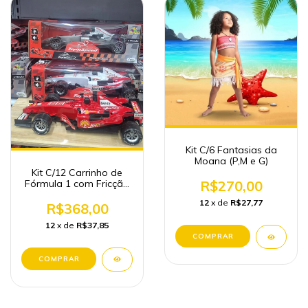
Kit C/6 Fantasias da
Moana (P,M e G)
Kit C/12 Carrinho de
Fórmula 1 com Fricção
R$270,00
Atacado
12
x de
R$27,77
R$368,00
12
x de
R$37,85