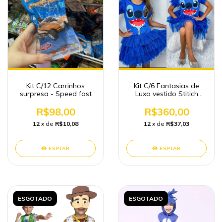
Kit C/12 Carrinhos
Kit C/6 Fantasias de
surpresa - Speed fast
Luxo vestido Stitich
babados
R$98,00
R$360,00
12
x de
R$10,08
12
x de
R$37,03
ESPIAR
ESPIAR
ESGOTADO
ESGOTADO