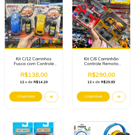
Kit C/12 Carrinhos
Kit C/6 Caminhão
Fusca com Controle
Controle Remoto
Remoto
Atacado
R$138,00
R$290,00
12
x de
R$14,20
12
x de
R$29,83