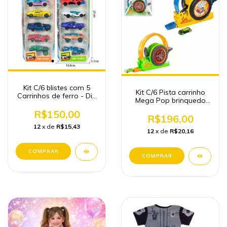
Kit C/6 blistes com 5
Kit C/6 Pista carrinho
Carrinhos de ferro - Dia
Mega Pop brinquedo
das crianças
Atacado
R$150,00
R$196,00
12
x de
R$15,43
12
x de
R$20,16