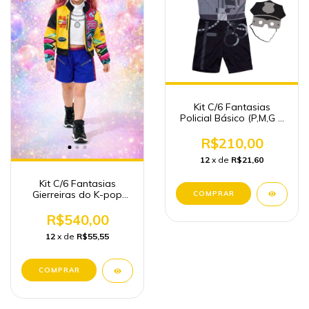
Kit C/6 Fantasias
Policial Básico (P,M,G e
GG)
R$210,00
12
x de
R$21,60
Kit C/6 Fantasias
Gierreiras do K-pop
(P,M e G)
R$540,00
12
x de
R$55,55