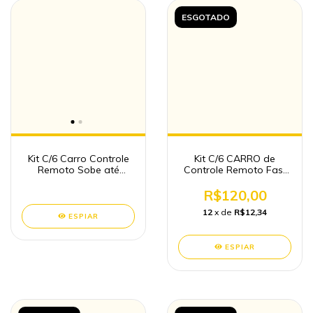
ESGOTADO
Kit C/6 Carro Controle
Kit C/6 CARRO de
Remoto Sobe até
Controle Remoto Fast
Parede Atacado
Drive Brinquedos
Atacado
R$120,00
12
x de
R$12,34
ESPIAR
ESPIAR