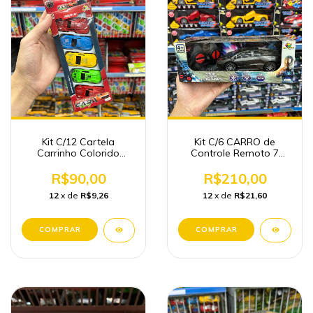
Kit C/12 Cartela
Kit C/6 CARRO de
Carrinho Colorido
Controle Remoto 7
Infantil Brinquedos
Função Brinquedos
Atacado
Atacado
R$90,00
R$210,00
12
x de
R$9,26
12
x de
R$21,60