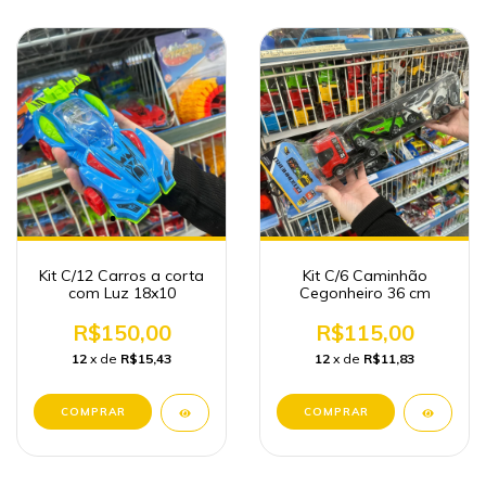
Kit C/12 Carros a corta
Kit C/6 Caminhão
com Luz 18x10
Cegonheiro 36 cm
R$150,00
R$115,00
12
x de
R$15,43
12
x de
R$11,83