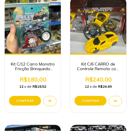
Kit C/12 Carro Monstro
Kit C/6 CARRO de
Fricção Brinquedo
Controle Remoto com
Atacado
volante Brinquedos
Atacado
R$180,00
R$240,00
12
x de
R$18,52
12
x de
R$24,69