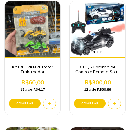
Kit C/6 Cartela Trator
Kit C/5 Carrinho de
Trabalhador
Controle Remoto Solta
Construção Atacado
Fumaça Brinquedo
Brinquedo
Atacado
R$60,00
R$300,00
12
x de
R$6,17
12
x de
R$30,86