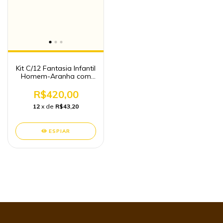
Kit C/12 Fantasia Infantil
Homem-Aranha com
Máscara (P,M,G, GG)
R$420,00
12
x de
R$43,20
ESPIAR