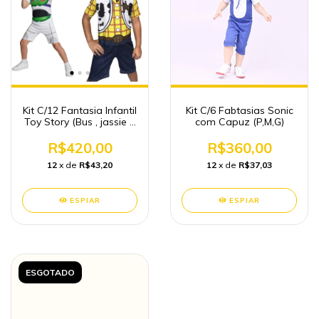
Kit C/12 Fantasia Infantil
Kit C/6 Fabtasias Sonic
Toy Story (Bus , jassie e
com Capuz (P,M,G)
Hudy) Variados (P,M,G,
GG)
R$420,00
R$360,00
12
x de
R$43,20
12
x de
R$37,03
ESPIAR
ESPIAR
ESGOTADO