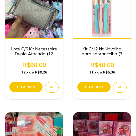
Lote C/6 Kit Necessaire
Kit C/12 kit Navalha
Dupla Atacado (12
para sobrancelha (3
peças)
peç por cartela )
R$90,00
R$48,00
12
x de
R$9,26
11
x de
R$5,36