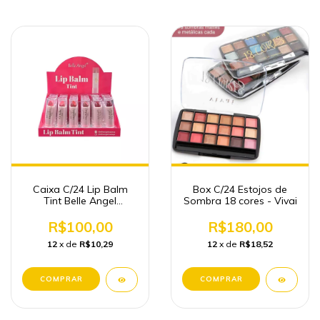
Caixa C/24 Lip Balm
Box C/24 Estojos de
Tint Belle Angel
Sombra 18 cores - Vivai
Atacado
R$100,00
R$180,00
12
x de
R$10,29
12
x de
R$18,52