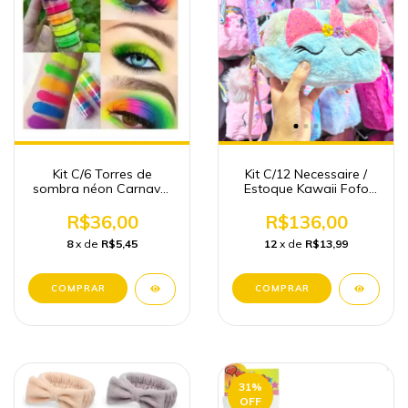
Kit C/6 Torres de
Kit C/12 Necessaire /
sombra néon Carnaval
Estoque Kawaii Fofo
2025
Pelúcia Atacado
Importadora
R$36,00
R$136,00
8
x de
R$5,45
12
x de
R$13,99
31
%
OFF