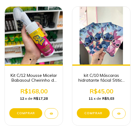
Kit C/12 Mousse Micelar
kit C/10 Máscaras
Babasoul Cheirinho de
hidratante fácial Stitich
Chiclete Atacado
Atacado Maquiagem
Revenda Cosmético
R$168,00
R$45,00
12
x de
R$17,28
11
x de
R$5,03