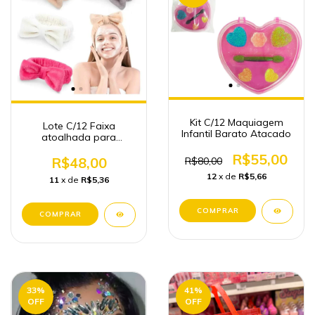
Kit C/12 Maquiagem
Lote C/12 Faixa
Infantil Barato Atacado
atoalhada para
maquiagem
R$55,00
R$48,00
R$80,00
12
x de
R$5,66
11
x de
R$5,36
33
%
41
%
OFF
OFF