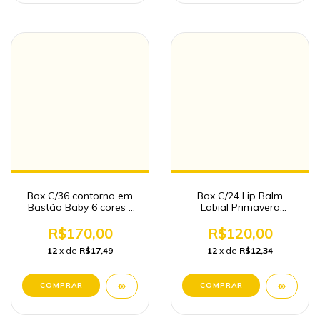
Box C/36 contorno em
Box C/24 Lip Balm
Bastão Baby 6 cores -
Labial Primavera
Vivai
(SUPER BALM) - Belle
Angel
R$170,00
R$120,00
12
x de
R$17,49
12
x de
R$12,34