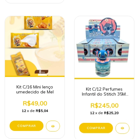
Kit C/16 Mini lenço
Kit C/12 Perfumes
umedecido de Mel
Infantil do Stitich 35Ml
(com pingente do
R$49,00
Stitich)
R$245,00
12
x de
R$5,04
12
x de
R$25,20