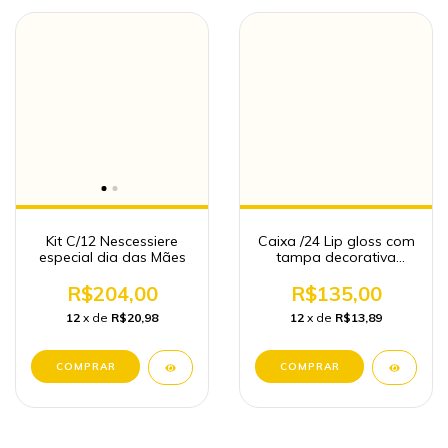
Kit C/12 Nescessiere
Caixa /24 Lip gloss com
especial dia das Mães
tampa decorativa
URSINHO Atacado -
Bobb rara
R$204,00
R$135,00
12
x de
R$20,98
12
x de
R$13,89