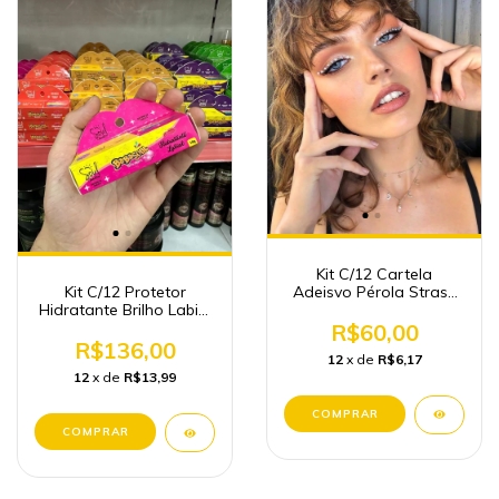
Kit C/12 Cartela
Adeisvo Pérola Strass
Kit C/12 Protetor
Atacado
Hidratante Brilho Labial
Babasoul
R$60,00
R$136,00
12
x de
R$6,17
12
x de
R$13,99