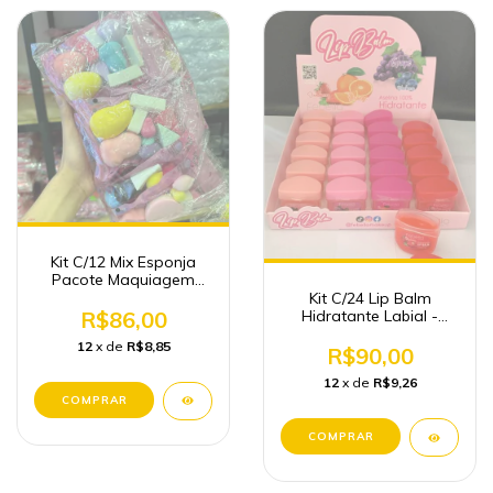
Kit C/12 Mix Esponja
Pacote Maquiagem
Atacado (108 unidades)
Kit C/24 Lip Balm
R$86,00
Hidratante Labial -
Febella
12
x de
R$8,85
R$90,00
12
x de
R$9,26