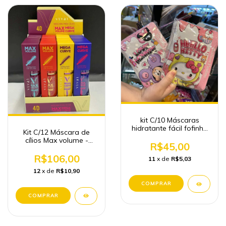
kit C/10 Máscaras
hidratante fácil fofinha
Kit C/12 Máscara de
Atacado Maquiagem
cílios Max volume -
R$45,00
Vivai
R$106,00
11
x de
R$5,03
12
x de
R$10,90