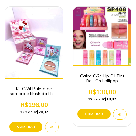
Caixa C/24 Lip Oil Tint
Roll-On Lollipop
Atacado
Kit C/24 Paleta de
R$130,00
sombra e blush da Hello
Kitty
12
x de
R$13,37
R$198,00
12
x de
R$20,37