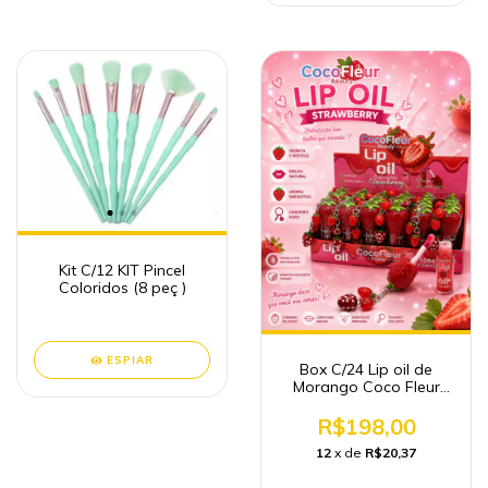
Kit C/12 KIT Pincel
Coloridos (8 peç )
ESPIAR
Box C/24 Lip oil de
Morango Coco Fleur
beauty
R$198,00
12
x de
R$20,37