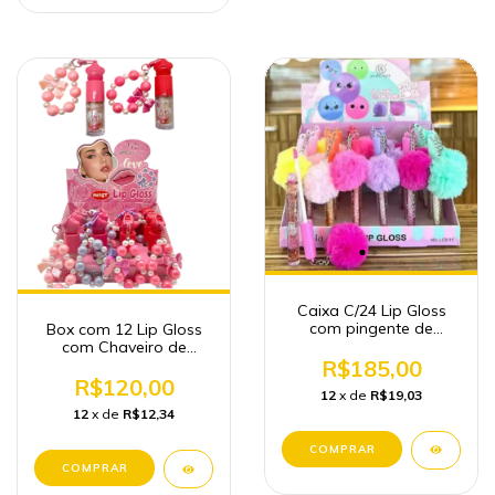
Caixa C/24 Lip Gloss
com pingente de
Box com 12 Lip Gloss
pompom Atacado
com Chaveiro de
Maquiagem
R$185,00
miçangas - WB
R$120,00
12
x de
R$19,03
12
x de
R$12,34