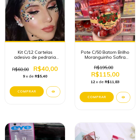
Kit C/12 Cartelas
Pote C/50 Batom Brilho
adesivo de pedraria
Moranguinho Safira
para o rosto Glitter Joy
Atacado Maquiagem
Carnaval 2025
R$40,00
R$195,00
R$60,00
R$115,00
9
x de
R$5,40
12
x de
R$11,83