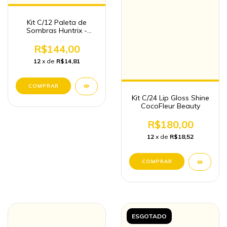
Kit C/12 Paleta de
Sombras Huntrix -
Guerreiras do Kpop
com 9 cores
R$144,00
12
x de
R$14,81
Kit C/24 Lip Gloss Shine
CocoFleur Beauty
R$180,00
12
x de
R$18,52
ESGOTADO