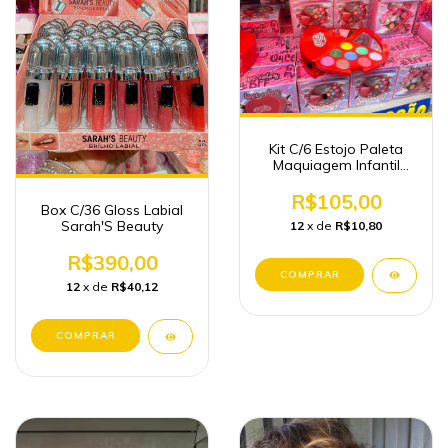
Kit C/6 Estojo Paleta
Maquiagem Infantil
Espelho Atacado
R$105,00
Box C/36 Gloss Labial
Sarah'S Beauty
12
x de
R$10,80
R$390,00
12
x de
R$40,12