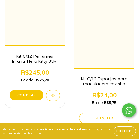
Kit C/12 Perfumes
Infantil Hello Kitty 35Ml
(com pingente)
R$245,00
Kit C/12 Esponjas para
12
x de
R$25,20
maquiagem coxinha
Atacado
R$24,00
5
x de
R$5,75
ESPIAR
Ao navegar por este site
você aceita o uso de cookies
para agilizar a
ENTENDI
sua experiência de compra.