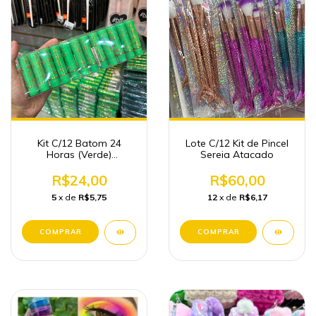
Kit C/12 Batom 24
Lote C/12 Kit de Pincel
Horas (Verde)
Sereia Atacado
Maquiagem Atacado
R$24,00
R$60,00
5
x de
R$5,75
12
x de
R$6,17