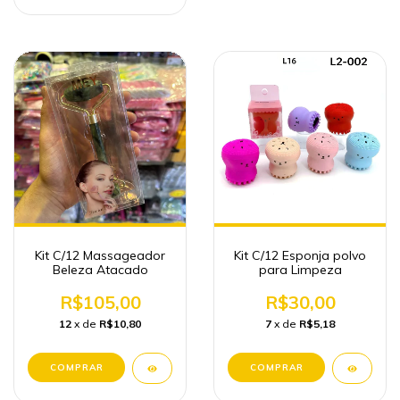
Kit C/12 Massageador
Kit C/12 Esponja polvo
Beleza Atacado
para Limpeza
R$105,00
R$30,00
12
x de
R$10,80
7
x de
R$5,18