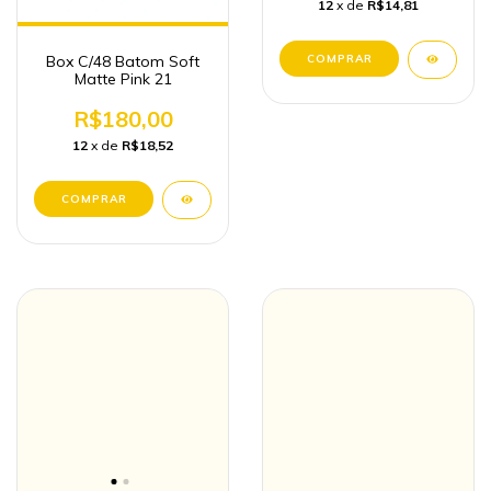
12
x de
R$14,81
Box C/48 Batom Soft
Matte Pink 21
R$180,00
12
x de
R$18,52