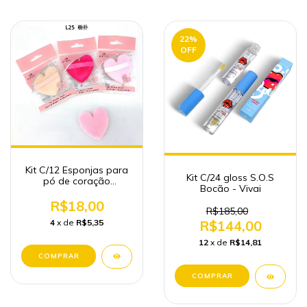
22
%
OFF
Kit C/12 Esponjas para
Kit C/24 gloss S.O.S
pó de coração
Bocão - Vivai
maquiagem Atacado
R$18,00
R$185,00
4
x de
R$5,35
R$144,00
12
x de
R$14,81