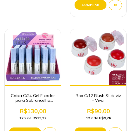
Caixa C/24 Gel Fixador
Box C/12 Blush Stick viv
para Sobrancelha
- Vivai
Atacado
R$130,00
R$90,00
12
x de
R$13,37
12
x de
R$9,26