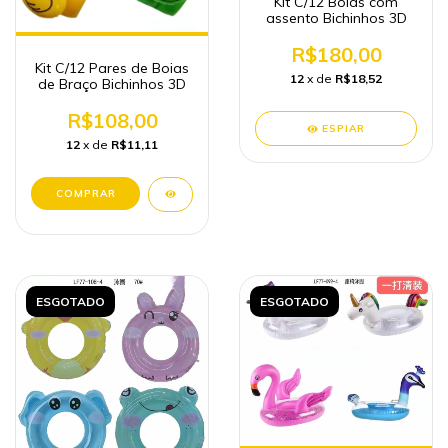
Kit C/12 Boias com
assento Bichinhos 3D
R$180,00
Kit C/12 Pares de Boias
12
x de
R$18,52
de Braço Bichinhos 3D
R$108,00
ESPIAR
12
x de
R$11,11
ESGOTADO
ESGOTADO