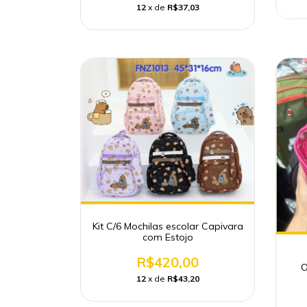
12
x de
R$37,03
Kit C/6 Mochilas escolar Capivara
com Estojo
R$420,00
O
12
x de
R$43,20