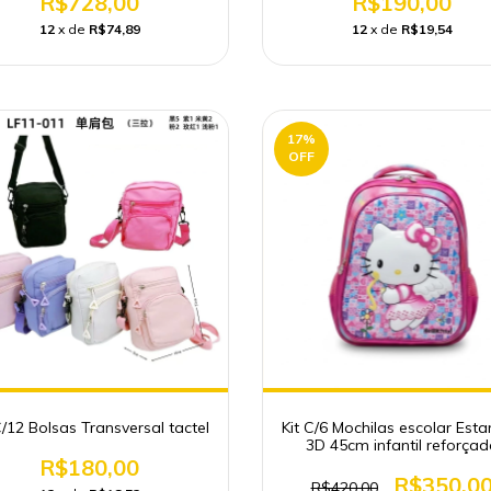
R$728,00
R$190,00
12
x de
R$74,89
12
x de
R$19,54
17
%
OFF
C/12 Bolsas Transversal tactel
Kit C/6 Mochilas escolar Es
3D 45cm infantil reforçad
R$180,00
R$350,0
R$420,00