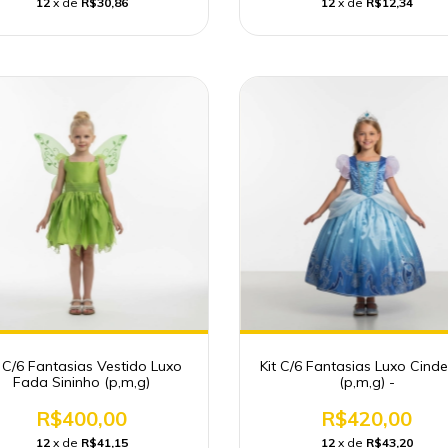
12
x de
R$30,86
12
x de
R$12,34
t C/6 Fantasias Vestido Luxo
Kit C/6 Fantasias Luxo Cinde
Fada Sininho (p,m,g)
(p,m,g) -
R$400,00
R$420,00
12
x de
R$41,15
12
x de
R$43,20