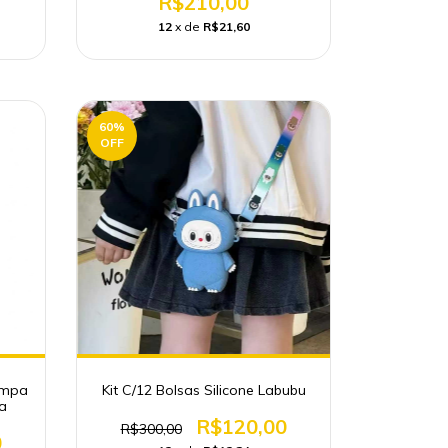
R$210,00
12
x de
R$21,60
60
%
OFF
tampa
Kit C/12 Bolsas Silicone Labubu
a
R$120,00
R$300,00
0