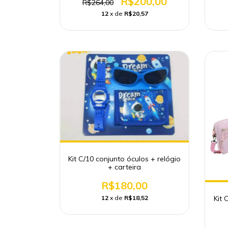
R$200,00
R$264,00
12
x de
R$20,57
Kit C/10 conjunto óculos + relógio
+ carteira
R$180,00
12
x de
R$18,52
Kit 