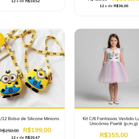
12
x de
R$18,52
12
x de
R$36,00
%
F
C/12 Bolsa de Silicone Minions
Kit C/6 Fantasias Vestido L
Unicórnio Paetê (p,m,g)
R$199,00
R$250,00
R$355,00
12
x de
R$20,47