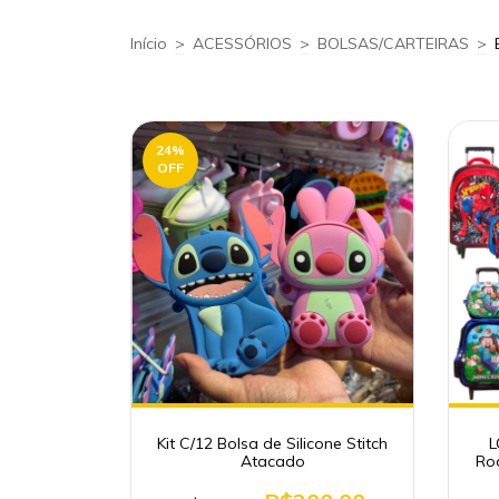
Início
>
ACESSÓRIOS
>
BOLSAS/CARTEIRAS
>
24
%
OFF
Kit C/12 Bolsa de Silicone Stitch
L
Atacado
Rod