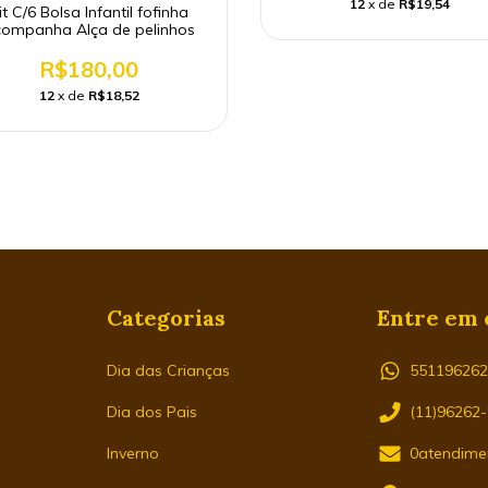
12
x de
R$19,54
it C/6 Bolsa Infantil fofinha
ompanha Alça de pelinhos
R$180,00
12
x de
R$18,52
Categorias
Entre em 
Dia das Crianças
55119626
Dia dos Pais
(11)96262
Inverno
0atendime