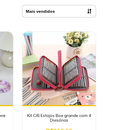
cone
Kit C/6 Estojos Box grande com 4
Divisórias