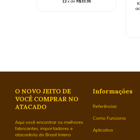
12
x de
R$33,95
K
ac
O NOVO JEITO DE
Informações
VOCÊ COMPRAR NO
ATACADO
Referências
Como Funciona
Aqui você encontrar os melhores
fabricantes, importadores e
Aplicativo
atacadista do Brasil Inteiro