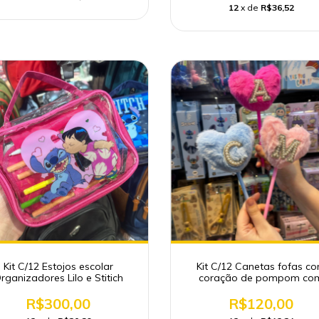
12
x de
R$36,52
Kit C/12 Estojos escolar
Kit C/12 Canetas fofas c
rganizadores Lilo e Stitich
coração de pompom co
Iniciais
R$300,00
R$120,00