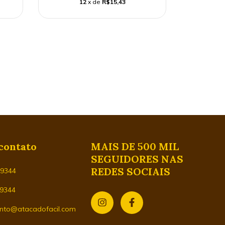
12
x de
R$15,43
contato
MAIS DE 500 MIL
SEGUIDORES NAS
REDES SOCIAIS
29344
-9344
nto@atacadofacil.com