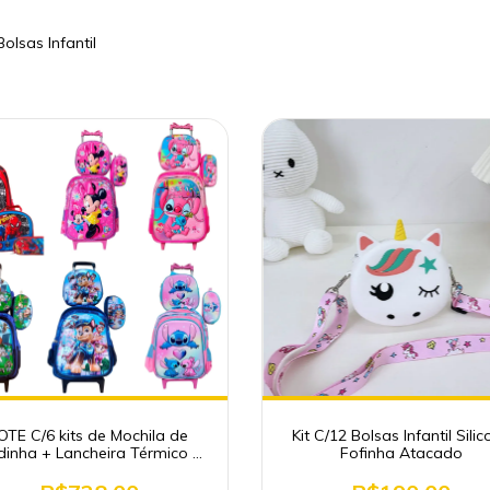
Bolsas Infantil
OTE C/6 kits de Mochila de
Kit C/12 Bolsas Infantil Sili
inha + Lancheira Térmico +
Fofinha Atacado
Estojo ( Estampas em 3D)