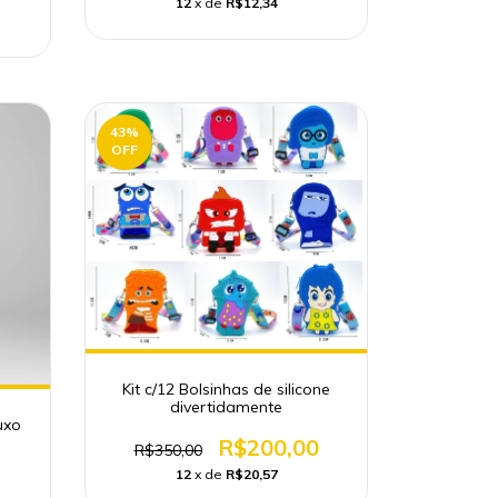
12
x de
R$12,34
43
%
OFF
Kit c/12 Bolsinhas de silicone
divertidamente
uxo
R$200,00
R$350,00
12
x de
R$20,57