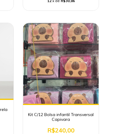
12
x de
R$30,86
rela
Kit C/12 Bolsa infantil Transversal
Capivara
R$240,00