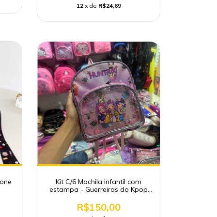
12
x de
R$24,69
cone
Kit C/6 Mochila infantil com
estampa - Guerreiras do Kpop
Atacado
R$150,00