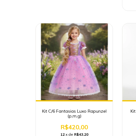
Kit C/6 Fantasias Luxo Rapunzel
Ki
(p,m,g)
R$420,00
12
x de
R$43,20