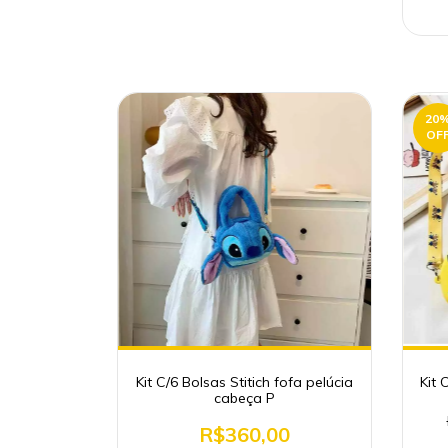
20
OF
Kit C/6 Bolsas Stitich fofa pelúcia
Kit 
cabeça P
R$360,00