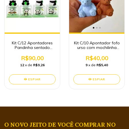
Kit C/12 Apontadores
Kit C/10 Apontador fofo
Pandinha sentado
urso com mochilinha
papelaria atacado
(Azul)
R$90,00
R$40,00
12
x de
R$9,26
9
x de
R$5,40
ESPIAR
ESPIAR
O NOVO JEITO DE VOCÊ COMPRAR NO