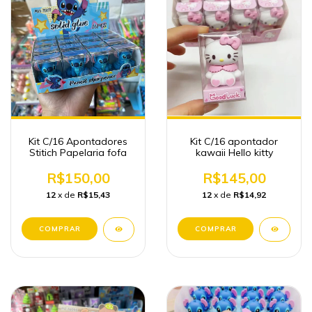
Kit C/16 Apontadores
Kit C/16 apontador
Stitich Papelaria fofa
kawaii Hello kitty
R$150,00
R$145,00
12
x de
R$15,43
12
x de
R$14,92