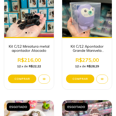
Kit C/12 Miniatura metal
Kit C/12 Apontador
apontador Atacado
Grande Manivela
Atacado Papelaria
Kawaii
R$216,00
R$275,00
12
x de
R$22,22
12
x de
R$28,29
ESGOTADO
ESGOTADO