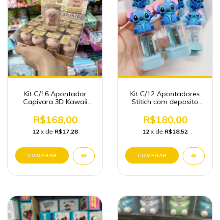
Kit C/16 Apontador
Kit C/12 Apontadores
Capivara 3D Kawaii
Stitich com deposito
Atacado Papelaria
Papelaria fofa
R$168,00
R$180,00
12
x de
R$17,28
12
x de
R$18,52