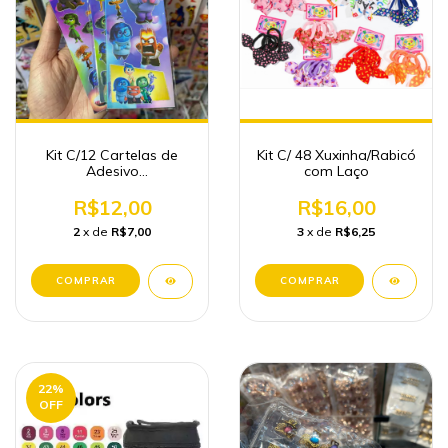
Kit C/12 Cartelas de
Kit C/ 48 Xuxinha/Rabicó
Adesivo
com Laço
Divertidademente
Papelaria Fofa
R$12,00
R$16,00
Atacado
2
x de
R$7,00
3
x de
R$6,25
22
%
OFF