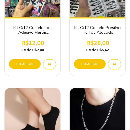
Kit C/12 Cartelas de
Kit C/12 Cartela Presilha
Adesivo Heróis
Tic Tac Atacado
Papelaria Fofa
Atacado
R$12,00
R$28,00
2
x de
R$7,00
6
x de
R$5,62