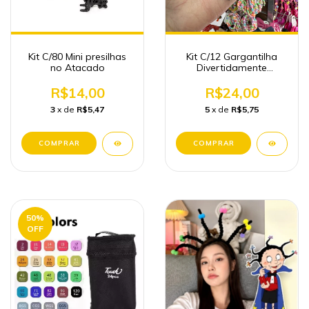
Kit C/80 Mini presilhas
Kit C/12 Gargantilha
no Atacado
Divertidamente
Courinho Elástico
Atacado
R$14,00
R$24,00
3
x de
R$5,47
5
x de
R$5,75
50
%
OFF