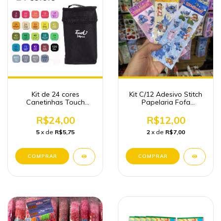
Kit de 24 cores
Kit C/12 Adesivo Stitch
Canetinhas Touch
Papelaria Fofa
Ponta Dupla Atacado
Atacado
Papelaria
R$24,00
R$12,00
5
x de
R$5,75
2
x de
R$7,00