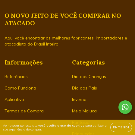
O NOVO JEITO DE VOCÊ COMPRAR NO
ATACADO
Aqui você encontrar os melhores fabricantes, importadores e
atacadista do Brasil Inteiro
Informações
Categorias
Referências
Dia das Crianças
Como Funciona
Dia dos Pais
Aplicativo
Inverno
Termos de Compra
Meia Maluca
Fantasia
Ao navegar por este site
você aceita o uso de cookies
para agilizar a
ENTENDI
sua experiência de compra.
Brinquedos