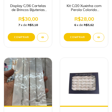
Display C/36 Cartelas
Kit C/20 Xuxinha com
de Brincos Bijuterias
Perola Colorido
(108 Pares)
Atacado Acessórios
R$30,00
R$28,00
7
x de
R$5,18
6
x de
R$5,62