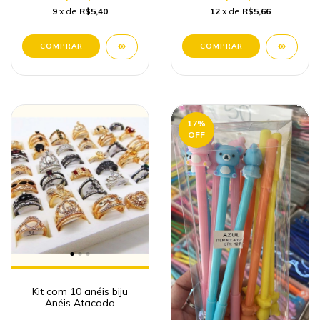
9
x de
R$5,40
12
x de
R$5,66
17
%
OFF
Kit com 10 anéis biju
Anéis Atacado