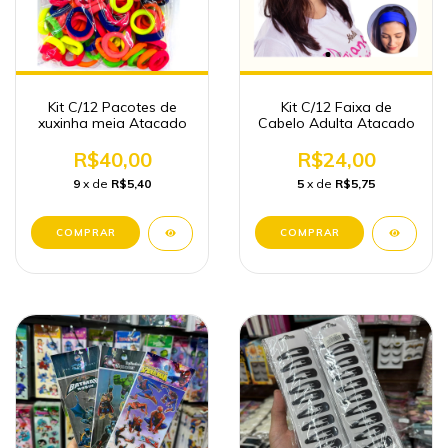
Kit C/12 Pacotes de
Kit C/12 Faixa de
xuxinha meia Atacado
Cabelo Adulta Atacado
R$40,00
R$24,00
9
x de
R$5,40
5
x de
R$5,75