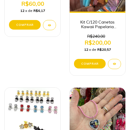
R$60,00
12
x de
R$6,17
Kit C/120 Canetas
Kawaii Papelaria
Atacado
R$240,00
R$200,00
12
x de
R$20,57