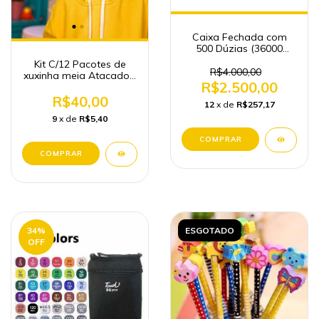
Caixa Fechada com
500 Dúzias (36000
unidades) Xuxinha
Kit C/12 Pacotes de
Rabico Preta Atacado
R$4.000,00
xuxinha meia Atacado -
Revenda
R$2.500,00
(600 unidades )
R$40,00
12
x de
R$257,17
9
x de
R$5,40
34
%
ESGOTADO
OFF