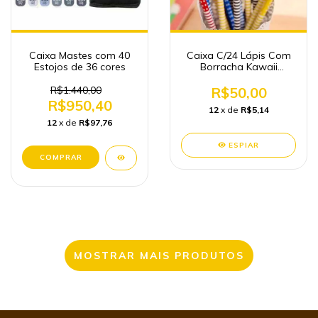
Caixa Mastes com 40
Caixa C/24 Lápis Com
Estojos de 36 cores
Borracha Kawaii
Fofinho Papelaria
Atacado
R$1.440,00
R$50,00
R$950,40
12
x de
R$5,14
12
x de
R$97,76
ESPIAR
MOSTRAR MAIS PRODUTOS