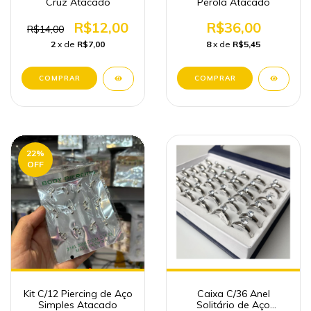
Cruz Atacado
Perola Atacado
R$12,00
R$36,00
R$14,00
2
x de
R$7,00
8
x de
R$5,45
22
%
OFF
Kit C/12 Piercing de Aço
Caixa C/36 Anel
Simples Atacado
Solitário de Aço