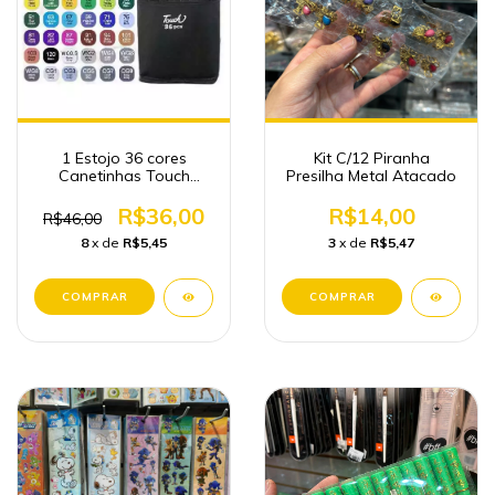
1 Estojo 36 cores
Kit C/12 Piranha
Canetinhas Touch
Presilha Metal Atacado
Ponta Dupla Atacado
Papelaria
R$36,00
R$14,00
R$46,00
8
x de
R$5,45
3
x de
R$5,47