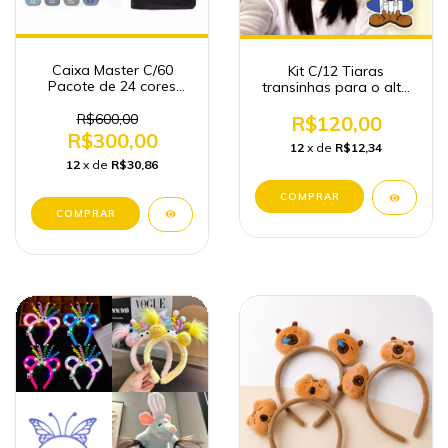
Caixa Master C/60
Kit C/12 Tiaras
Pacote de 24 cores
transinhas para o alto
Canetinhas Touch
Cabelo maluco -
Ponta Dupla Atacado
R$600,00
Cabelo Maluco Atacado
R$120,00
Papelaria - (cópia)
R$300,00
12
x de
R$12,34
12
x de
R$30,86