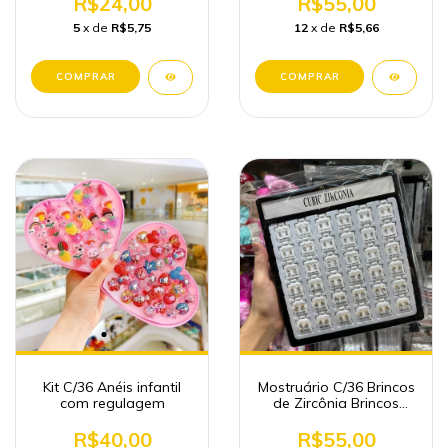
R$24,00
R$55,00
5
x de
R$5,75
12
x de
R$5,66
Kit C/36 Anéis infantil
Mostruário C/36 Brincos
com regulagem
de Zircônia Brincos
Luxo Atacado
R$40,00
R$55,00