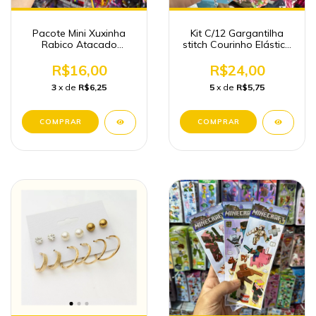
Pacote Mini Xuxinha
Kit C/12 Gargantilha
Rabico Atacado
stitch Courinho Elástico
Acessórios de cabelos
Atacado
R$16,00
R$24,00
3
x de
R$6,25
5
x de
R$5,75