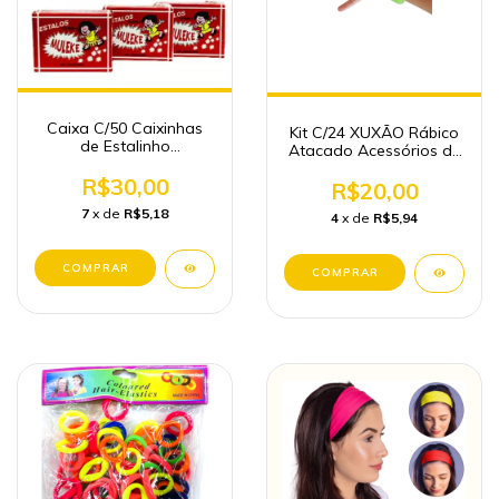
Caixa C/50 Caixinhas
Kit C/24 XUXÃO Rábico
de Estalinho
Atacado Acessórios de
(Bombinha) Atacado
Cabelos
R$30,00
R$20,00
7
x de
R$5,18
4
x de
R$5,94