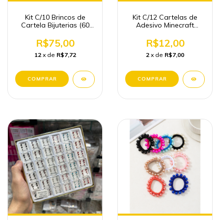
Kit C/10 Brincos de
Kit C/12 Cartelas de
Cartela Bijuterias (60
Adesivo Minecraft
pares de brincos)
Papelaria Fofa
Atacado
R$75,00
R$12,00
12
x de
R$7,72
2
x de
R$7,00