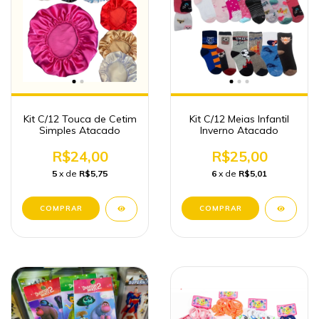
Kit C/12 Touca de Cetim
Kit C/12 Meias Infantil
Simples Atacado
Inverno Atacado
R$24,00
R$25,00
5
x de
R$5,75
6
x de
R$5,01
COMPRAR