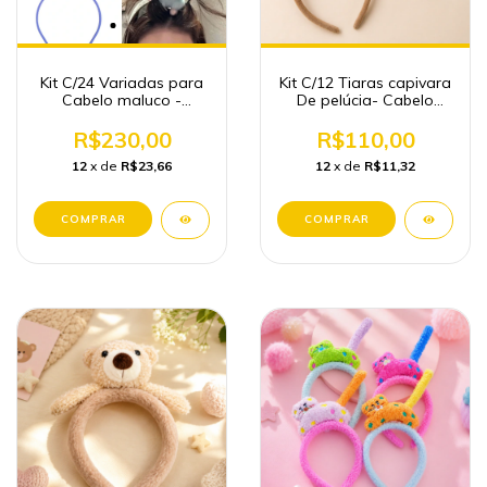
Kit C/24 Variadas para
Kit C/12 Tiaras capivara
Cabelo maluco -
De pelúcia- Cabelo
Cabelo Maluco Atacado
Maluco
R$230,00
R$110,00
12
x de
R$23,66
12
x de
R$11,32