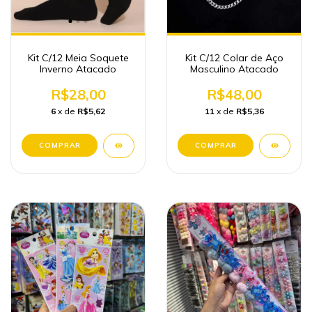
Kit C/12 Meia Soquete
Kit C/12 Colar de Aço
Inverno Atacado
Masculino Atacado
R$28,00
R$48,00
6
x de
R$5,62
11
x de
R$5,36