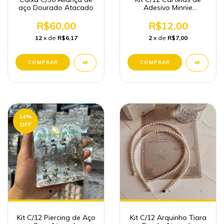
aço Dourado Atacado
Adesivo Minnie
Papelaria Fofa
Atacado
R$60,00
R$12,00
12
x de
R$6,17
2
x de
R$7,00
14
%
OFF
Kit C/12 Piercing de Aço
Kit C/12 Arquinho Tiara