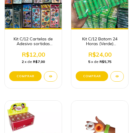
Kit C/12 Cartelas de
Kit C/12 Batom 24
Adesivo sortidas
Horas (Verde)
Papelaria Fofa
Maquiagem Atacado
Atacado
R$12,00
R$24,00
2
x de
R$7,00
5
x de
R$5,75