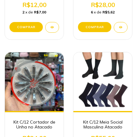
Atacado
R$12,00
R$28,00
2
x de
R$7,00
6
x de
R$5,62
Kit C/12 Cortador de
Kit C/12 Meia Social
Unha no Atacado
Masculina Atacado