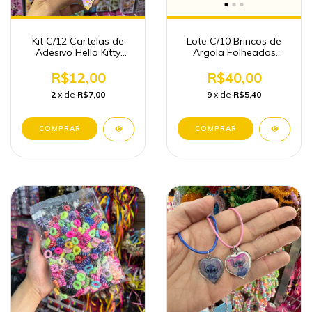
Kit C/12 Cartelas de
Lote C/10 Brincos de
Adesivo Hello Kitty
Argola Folheados
Papelaria Fofa
Atacado
Atacado
R$12,00
R$40,00
2
x de
R$7,00
9
x de
R$5,40