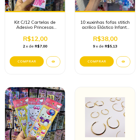
Kit C/12 Cartelas de
10 xuxinhas fofas stitich
Adesivo Princesas
acrilico Elástico Infantil
Papelaria Fofa
Atacado
Atacado
R$12,00
R$38,00
2
x de
R$7,00
9
x de
R$5,13