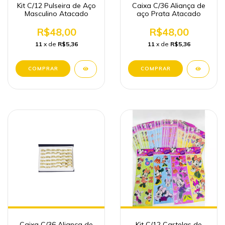
Kit C/12 Pulseira de Aço
Caixa C/36 Aliança de
Masculino Atacado
aço Prata Atacado
R$48,00
R$48,00
11
x de
R$5,36
11
x de
R$5,36
Caixa C/36 Aliança de
Kit C/12 Cartelas de