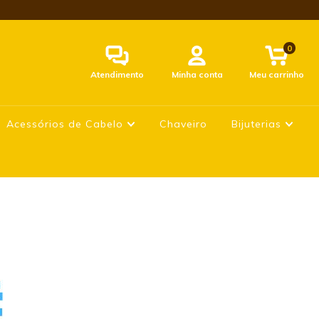
0
Atendimento
Minha conta
Meu carrinho
Acessórios de Cabelo
Chaveiro
Bijuterias