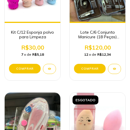
Kit C/12 Esponja polvo
Lote C/6 Conjunto
para Limpeza
Manicure (18 Peças)
Atacado
R$30,00
R$120,00
7
x de
R$5,18
12
x de
R$12,34
ESGOTADO