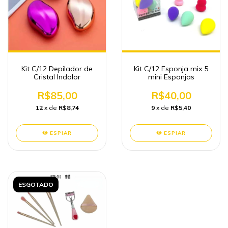
Kit C/12 Depilador de
Kit C/12 Esponja mix 5
Cristal Indolor
mini Esponjas
R$85,00
R$40,00
12
x de
R$8,74
9
x de
R$5,40
ESPIAR
ESPIAR
ESGOTADO