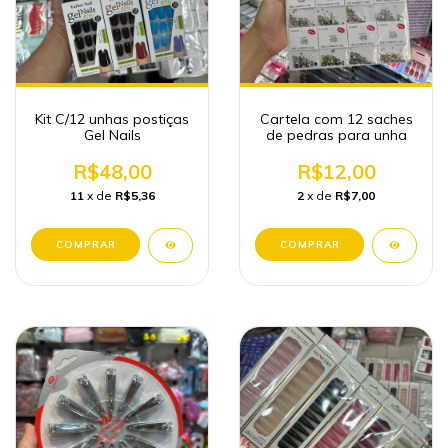
Kit C/12 unhas postiças
Cartela com 12 saches
Gel Nails
de pedras para unha
R$48,00
R$12,00
11
x de
R$5,36
2
x de
R$7,00