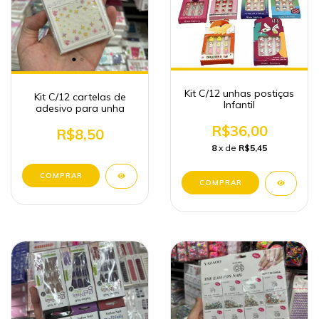
Kit C/12 unhas postiças
Kit C/12 cartelas de
Infantil
adesivo para unha
R$36,00
R$8,50
8
x de
R$5,45