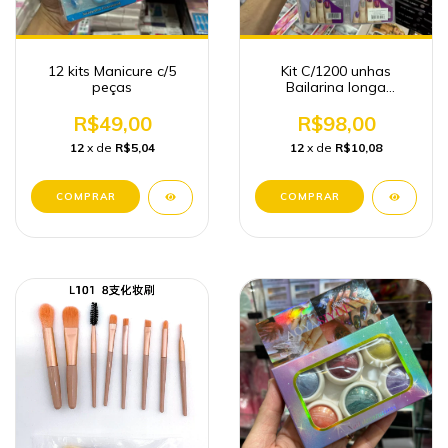
12 kits Manicure c/5
Kit C/1200 unhas
peças
Bailarina longa
transparentes
R$49,00
R$98,00
12
x de
R$5,04
12
x de
R$10,08