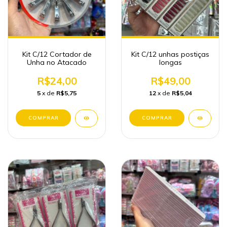
Kit C/12 Cortador de
Kit C/12 unhas postiças
Unha no Atacado
longas
R$24,00
R$49,00
5
x de
R$5,75
12
x de
R$5,04