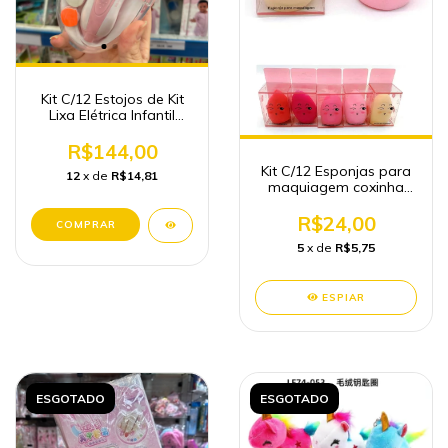
Kit C/12 Estojos de Kit
Lixa Elétrica Infantil
Baby
R$144,00
Kit C/12 Esponjas para
12
x de
R$14,81
maquiagem coxinha
Atacado
R$24,00
5
x de
R$5,75
ESPIAR
ESGOTADO
ESGOTADO