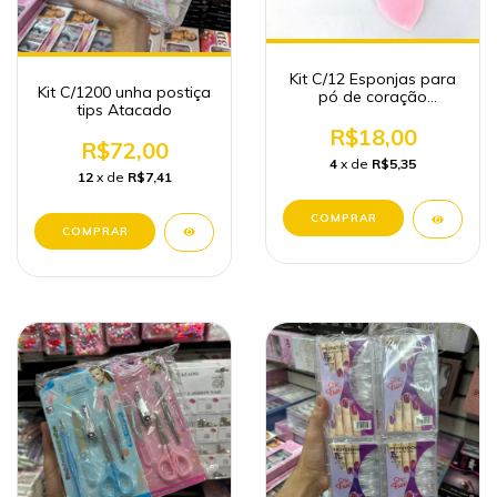
Kit C/12 Esponjas para
Kit C/1200 unha postiça
pó de coração
tips Atacado
maquiagem Atacado
R$18,00
R$72,00
4
x de
R$5,35
12
x de
R$7,41