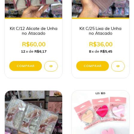
Kit C/12 Alicate de Unha
Kit C/25 Lixa de Unha
no Atacado
no Atacado
R$60,00
R$36,00
12
x de
R$6,17
8
x de
R$5,45