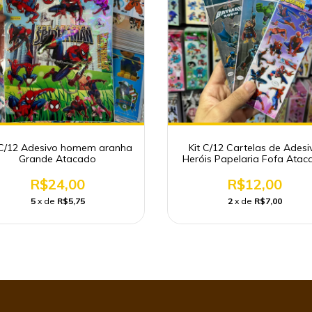
 C/12 Adesivo homem aranha
Kit C/12 Cartelas de Adesi
Grande Atacado
Heróis Papelaria Fofa Atac
R$24,00
R$12,00
5
x de
R$5,75
2
x de
R$7,00