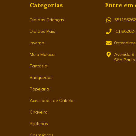
Categorias
Entre em 
Dia das Crianças
55119626
Dia dos Pais
(11)96262
Inverno
0atendime
Meia Maluca
Avenida 9 d
São Paulo
Fantasia
Brinquedos
Papelaria
Acessórios de Cabelo
Chaveiro
Bijuterias
Cosméticos