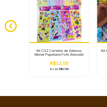
e Adesivo
Kit C/12 Cartelas de Adesivo
Kit
ria Fofa
Minnie Papelaria Fofa Atacado
0
R$12,00
0
2
x de
R$7,00