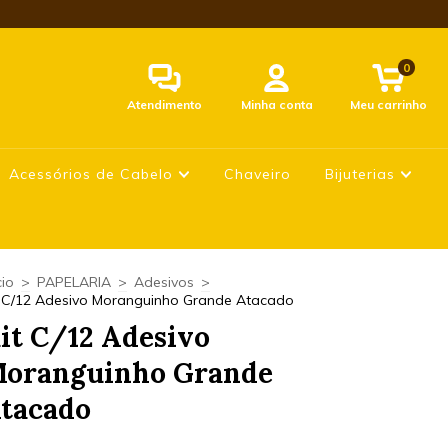
0
Atendimento
Minha conta
Meu carrinho
Acessórios de Cabelo
Chaveiro
Bijuterias
cio
>
PAPELARIA
>
Adesivos
>
t C/12 Adesivo Moranguinho Grande Atacado
it C/12 Adesivo
oranguinho Grande
tacado