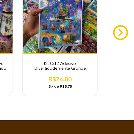
vo
Kit C/12 Adesivo
Kit C/12 
ado
Divertidademente Grande
Atacado
R$24,00
5
x de
R$5,75