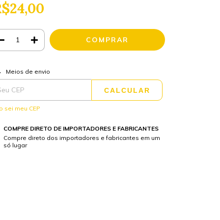
$24,00
ALTERAR CEP
regas para o CEP:
Meios de envio
CALCULAR
o sei meu CEP
COMPRE DIRETO DE IMPORTADORES E FABRICANTES
Compre direto dos importadores e fabricantes em um
só lugar