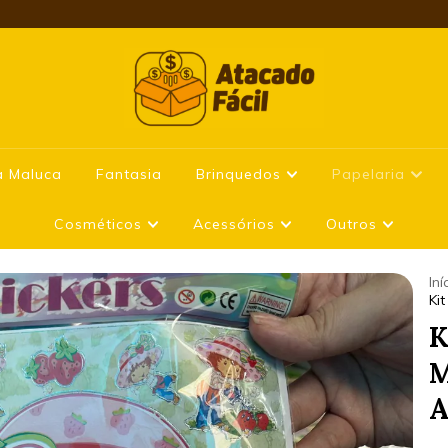
a Maluca
Fantasia
Brinquedos
Papelaria
Cosméticos
Acessórios
Outros
Iní
Ki
K
M
A