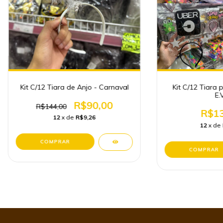
Kit C/12 Tiara de Anjo - Carnaval
Kit C/12 Tiara 
E.
R$90,00
R$144,00
R$13
12
x de
R$9,26
12
x de