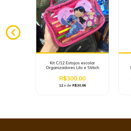
grande com
Kit C/12 Estojos escolar
s
Organizadores Lilo e Stitich
0
R$300,00
60
12
x de
R$30,86