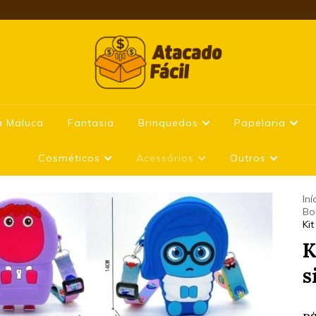
a Maluca
Fantasia
Brinquedos
Papelaria
Cosméticos
Acessórios
Outros
Iní
Bol
Ki
K
s