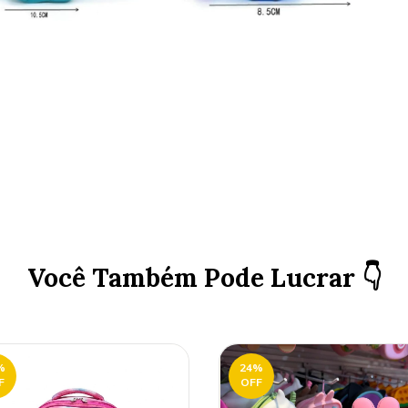
Você Também Pode Lucrar 👇
%
24
%
F
OFF