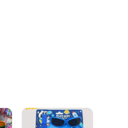
60
%
OFF