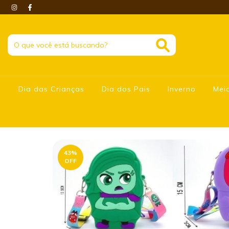
Dia das Crianças
Dia dos Pais
Inverno
Mei
43
%
OFF