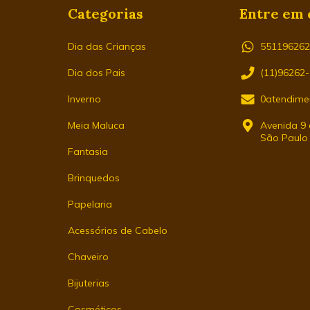
Categorias
Entre em 
Dia das Crianças
55119626
Dia dos Pais
(11)96262
Inverno
0atendime
Meia Maluca
Avenida 9 d
São Paulo
Fantasia
Brinquedos
Papelaria
Acessórios de Cabelo
Chaveiro
Bijuterias
Cosméticos