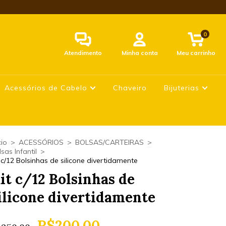
0
Atendimento
Minha conta
Meu carrinho
Acessórios de Cabelo
Chaveiro
Bijuterias
cio
>
ACESSÓRIOS
>
BOLSAS/CARTEIRAS
>
sas Infantil
>
t c/12 Bolsinhas de silicone divertidamente
it c/12 Bolsinhas de
ilicone divertidamente
R$200,00