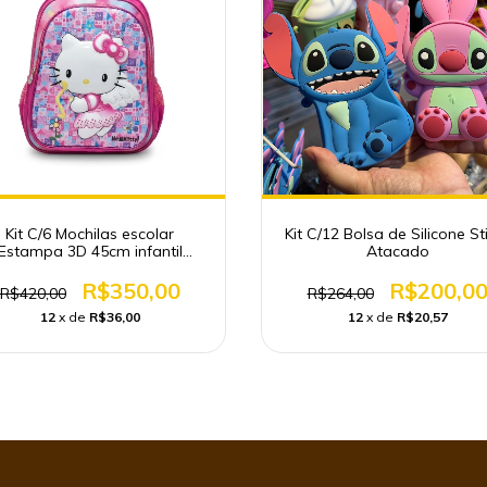
Kit C/6 Mochilas escolar
Kit C/12 Bolsa de Silicone St
Estampa 3D 45cm infantil
Atacado
reforçada
R$350,00
R$200,0
R$420,00
R$264,00
12
x de
R$36,00
12
x de
R$20,57