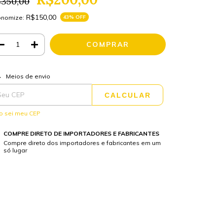
$350,00
R$150,00
onomize:
43
% OFF
ALTERAR CEP
regas para o CEP:
Meios de envio
CALCULAR
o sei meu CEP
COMPRE DIRETO DE IMPORTADORES E FABRICANTES
Compre direto dos importadores e fabricantes em um
só lugar