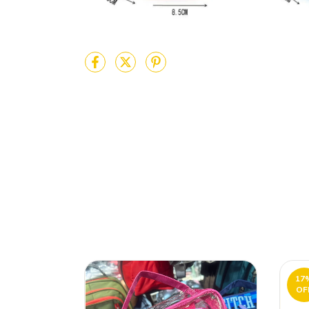
17
OF