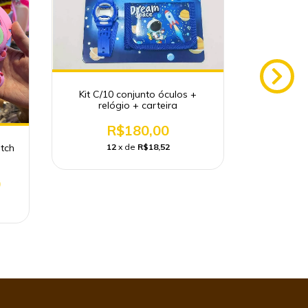
Kit C/10 conjunto óculos +
relógio + carteira
R$180,00
itch
Kit C/12 B
12
x de
R$18,52
R$300,
0
1