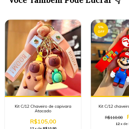
Você Também Pode Lucrar 👇
5
%
OFF
Kit C/12 Chaveiro de capivara
Kit C/12 chavei
Atacado
R$110,00
R$105,00
12
x de
12
x de
R$10,80