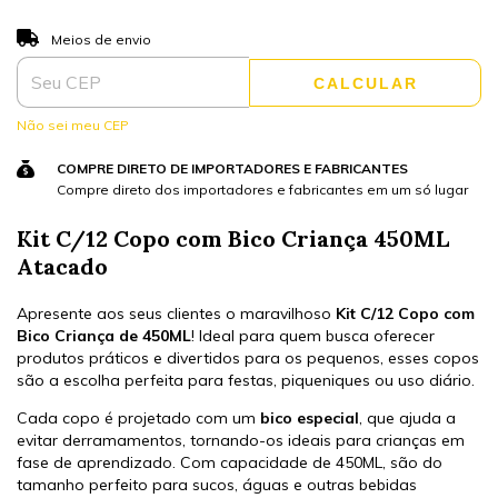
ALTERAR CEP
Entregas para o CEP:
Meios de envio
CALCULAR
Não sei meu CEP
COMPRE DIRETO DE IMPORTADORES E FABRICANTES
Compre direto dos importadores e fabricantes em um só lugar
Kit C/12 Copo com Bico Criança 450ML
Atacado
Apresente aos seus clientes o maravilhoso
Kit C/12 Copo com
Bico Criança de 450ML
! Ideal para quem busca oferecer
produtos práticos e divertidos para os pequenos, esses copos
são a escolha perfeita para festas, piqueniques ou uso diário.
Cada copo é projetado com um
bico especial
, que ajuda a
evitar derramamentos, tornando-os ideais para crianças em
fase de aprendizado. Com capacidade de 450ML, são do
tamanho perfeito para sucos, águas e outras bebidas