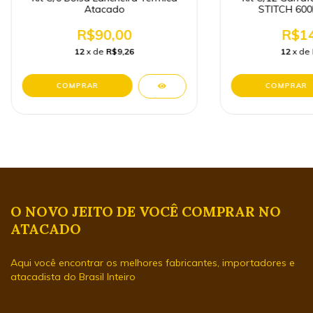
Atacado
STITCH 600
R$90,00
R$14
12
x de
R$9,26
12
x de
O NOVO JEITO DE VOCÊ COMPRAR NO
ATACADO
Aqui você encontrar os melhores fabricantes, importadores e
atacadista do Brasil Inteiro