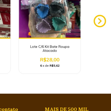
Lote C/6 Kit Bate Roupa
Kit C/6 Li
Atacado
R$28,00
1
6
x de
R$5,62
contato
MAIS DE 500 MIL