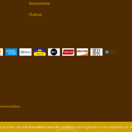
Acessórios
Outros
 reservados.
por este site
você aceita o uso de cookies
para agilizar a sua experiência 