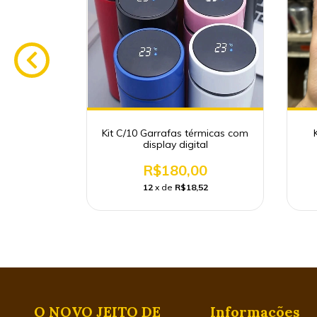
Alimentos
Kit C/10 Garrafas térmicas com
cado
display digital
0
R$180,00
29
12
x de
R$18,52
O NOVO JEITO DE
Informações