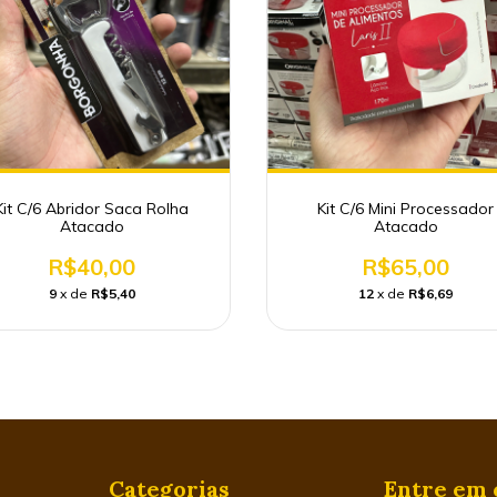
Kit C/6 Abridor Saca Rolha
Kit C/6 Mini Processador
Atacado
Atacado
R$40,00
R$65,00
9
x de
R$5,40
12
x de
R$6,69
Categorias
Entre em 