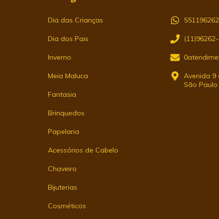
Dia das Crianças
55119626
Dia dos Pais
(11)96262
Inverno
0atendime
Meia Maluca
Avenida 9 d
São Paulo
Fantasia
Brinquedos
Papelaria
Acessórios de Cabelo
Chaveiro
Bijuterias
Cosméticos