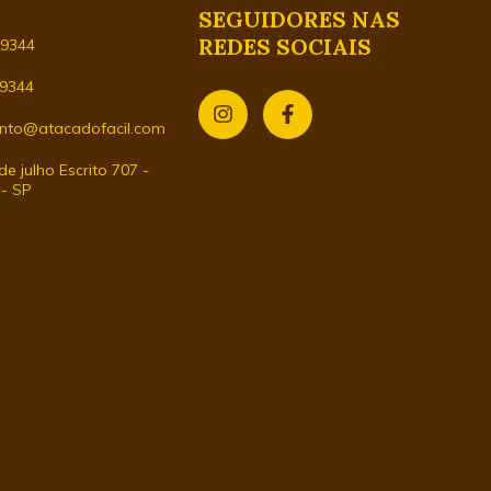
SEGUIDORES NAS
REDES SOCIAIS
29344
-9344
nto@atacadofacil.com
e julho Escrito 707 -
 - SP