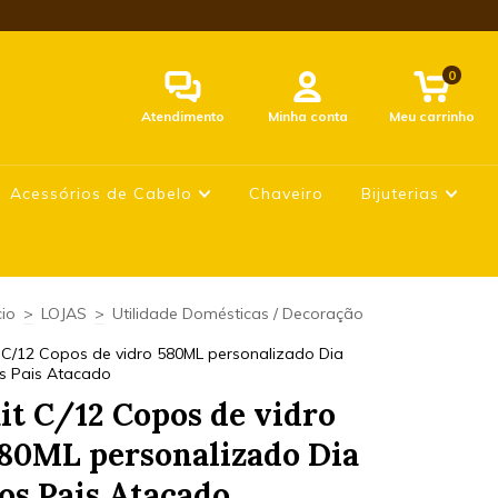
0
Atendimento
Minha conta
Meu carrinho
Acessórios de Cabelo
Chaveiro
Bijuterias
cio
>
LOJAS
>
Utilidade Domésticas / Decoração
t C/12 Copos de vidro 580ML personalizado Dia
s Pais Atacado
it C/12 Copos de vidro
80ML personalizado Dia
os Pais Atacado