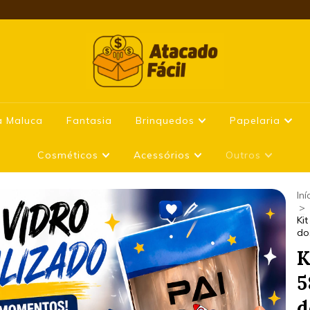
a Maluca
Fantasia
Brinquedos
Papelaria
Cosméticos
Acessórios
Outros
Iní
>
Ki
do
K
5
d