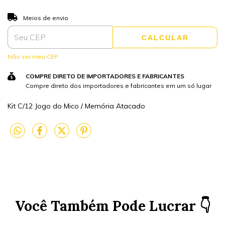
ALTERAR CEP
Entregas para o CEP:
Meios de envio
CALCULAR
Não sei meu CEP
COMPRE DIRETO DE IMPORTADORES E FABRICANTES
Compre direto dos importadores e fabricantes em um só lugar
Kit C/12 Jogo do Mico / Memória Atacado
Você Também Pode Lucrar 👇