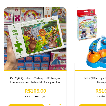
Kit C/6 Pega
Kit C/6 Quebra Cabeça 60 Peças
Brinq
Personagem Infantil Brinquedos
Atacado
R$16
R$105,00
12
x de
12
x de
R$10,80