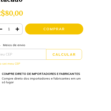
R$80,00
ALTERAR CEP
regas para o CEP:
Meios de envio
CALCULAR
o sei meu CEP
COMPRE DIRETO DE IMPORTADORES E FABRICANTES
Compre direto dos importadores e fabricantes em um
só lugar