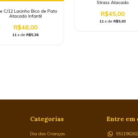
Strass Atacado
e C/12 Lacinho Bico de Pato
R$45,00
Atacado Infantil
11
x de
R$5,03
R$48,00
11
x de
R$5,36
Categorias
Entre em 
Dia das Crianças
55119626