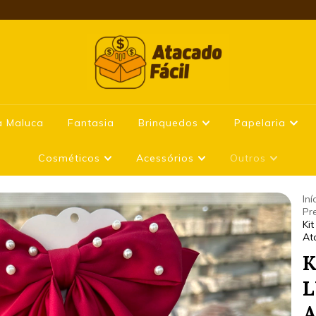
a Maluca
Fantasia
Brinquedos
Papelaria
Cosméticos
Acessórios
Outros
Iní
Pr
Ki
At
K
L
A