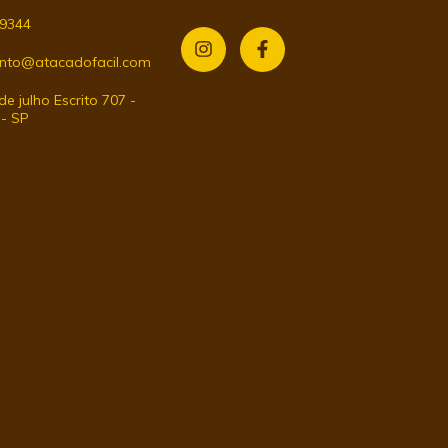
-9344
nto@atacadofacil.com
e julho Escrito 707 -
 - SP