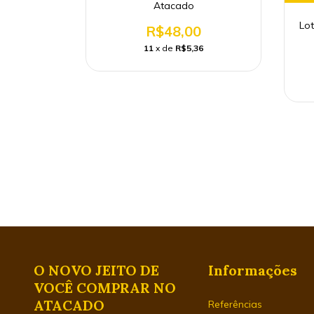
o Infantil
Atacado
Lot
0
R$48,00
36
11
x de
R$5,36
O NOVO JEITO DE
Informações
VOCÊ COMPRAR NO
ATACADO
Referências