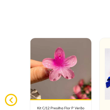
e Cabelo
Kit C/12 Presilha Flor P Verão