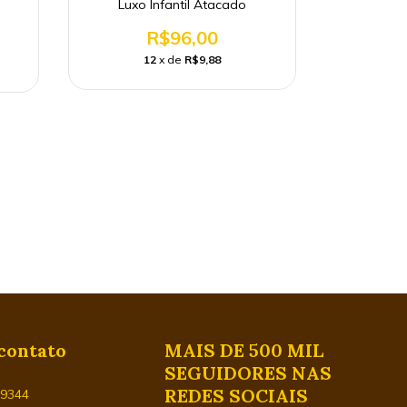
Luxo Infantil Atacado
R$96,00
12
x de
R$9,88
Kit C/10
Pulseira 
1
contato
MAIS DE 500 MIL
SEGUIDORES NAS
REDES SOCIAIS
29344