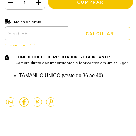
ALTERAR CEP
Entregas para o CEP:
Meios de envio
CALCULAR
Não sei meu CEP
COMPRE DIRETO DE IMPORTADORES E FABRICANTES
Compre direto dos importadores e fabricantes em um só lugar
TAMANHO ÚNICO 
(veste do 36 ao 40)