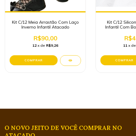
Kit C/12 Meia Arrastão Com Laço
Kit C/12 Silic
Inverno Infantil Atacado
Infantil Com B
R$90,00
R$4
12
x de
R$9,26
11
x d
O NOVO JEITO DE VOCÊ COMPRAR NO
ATACADO