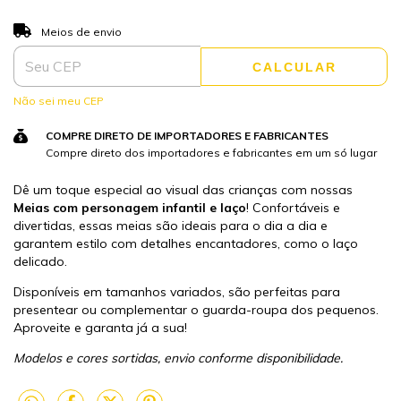
ALTERAR CEP
Entregas para o CEP:
Meios de envio
CALCULAR
Não sei meu CEP
COMPRE DIRETO DE IMPORTADORES E FABRICANTES
Compre direto dos importadores e fabricantes em um só lugar
Dê um toque especial ao visual das crianças com nossas
Meias com personagem infantil e laço
! Confortáveis e
divertidas, essas meias são ideais para o dia a dia e
garantem estilo com detalhes encantadores, como o laço
delicado.
Disponíveis em tamanhos variados, são perfeitas para
presentear ou complementar o guarda-roupa dos pequenos.
Aproveite e garanta já a sua!
Modelos e cores sortidas, envio conforme disponibilidade.