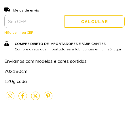
ALTERAR CEP
Entregas para o CEP:
Meios de envio
CALCULAR
Não sei meu CEP
COMPRE DIRETO DE IMPORTADORES E FABRICANTES
Compre direto dos importadores e fabricantes em um só lugar
Enviamos com modelos e cores sortidas.
70x180cm
120g cada.