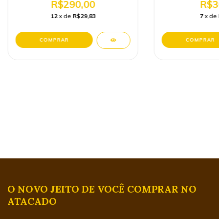
R$290,00
R$3
12
x de
R$29,83
7
x de
O NOVO JEITO DE VOCÊ COMPRAR NO
ATACADO