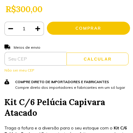
R$300,00
ALTERAR CEP
Entregas para o CEP:
Meios de envio
CALCULAR
Não sei meu CEP
COMPRE DIRETO DE IMPORTADORES E FABRICANTES
Compre direto dos importadores e fabricantes em um só lugar
Kit C/6 Pelúcia Capivara
Atacado
Traga a fofura e a diversão para o seu estoque com o
Kit C/6