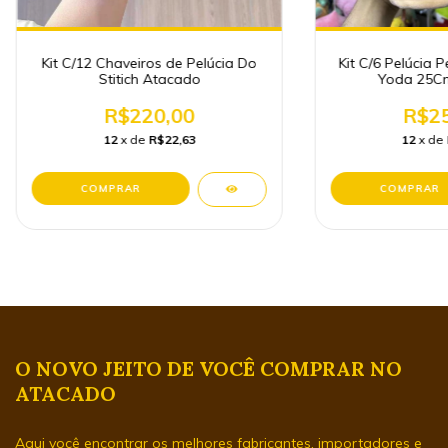
Kit C/12 Chaveiros de Pelúcia Do
Kit C/6 Pelúcia
Stitich Atacado
Yoda 25C
R$220,00
R$25
12
x de
R$22,63
12
x de
O NOVO JEITO DE VOCÊ COMPRAR NO
ATACADO
Aqui você encontrar os melhores fabricantes, importadores e