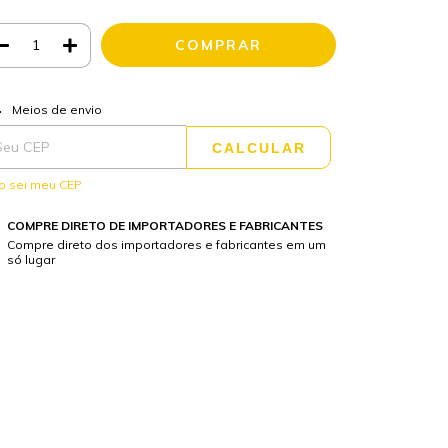
ALTERAR CEP
regas para o CEP:
Meios de envio
CALCULAR
o sei meu CEP
COMPRE DIRETO DE IMPORTADORES E FABRICANTES
Compre direto dos importadores e fabricantes em um
só lugar