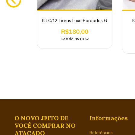
Turbante
Kit C/12 Tiaras Luxo Bordadas G
K
Atacado
R$180,00
0
12
x de
R$18,52
17
O NOVO JEITO DE
Informações
VOCÊ COMPRAR NO
ATACADO
Referências