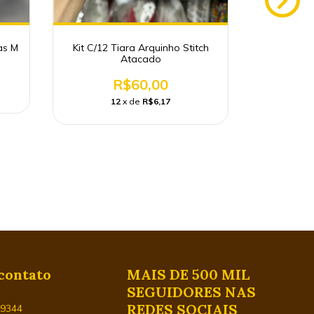
as M
Kit C/12 Tiara Arquinho Stitch
Kit C/1
Atacado
Acessório
R$60,00
12
x de
R$6,17
1
contato
MAIS DE 500 MIL
SEGUIDORES NAS
REDES SOCIAIS
29344