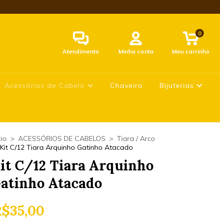
0
Atendimento
Minha conta
Meu carrinho
Acessórios de Cabelo
Chaveiro
Bijuterias
cio
>
ACESSÓRIOS DE CABELOS
>
Tiara / Arco
Kit C/12 Tiara Arquinho Gatinho Atacado
it C/12 Tiara Arquinho
atinho Atacado
$35,00