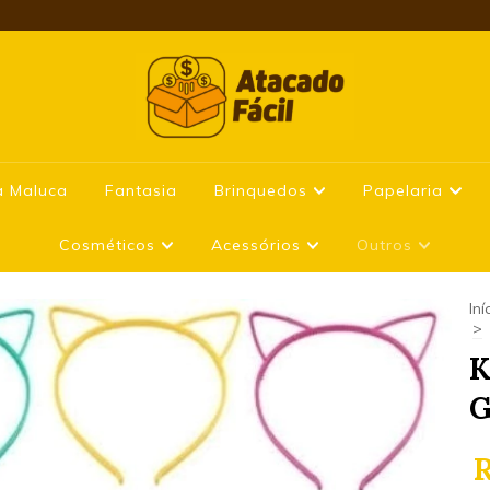
a Maluca
Fantasia
Brinquedos
Papelaria
Cosméticos
Acessórios
Outros
Iní
>
K
G
R