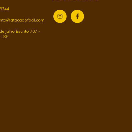
-9344
nto@atacadofacil.com
e julho Escrito 707 -
 - SP