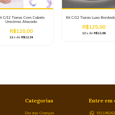
it C/12 Tiaras Com Cabelo
Kit C/12 Tiaras Luxo Bordad
Unicórnio Atacado
R$125,00
R$120,00
12
x de
R$12,86
12
x de
R$12,34
Categorias
Entre em 
Dia das Crianças
55119626