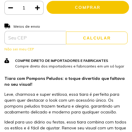
ALTERAR CEP
Entregas para o CEP:
Meios de envio
CALCULAR
Não sei meu CEP
COMPRE DIRETO DE IMPORTADORES E FABRICANTES
Compre direto dos importadores e fabricantes em um só lugar
Tiara com Pompons Peludos: o toque divertido que faltava
no seu visual!
Leve, charmosa e super estilosa, essa tiara é perfeita para
quem quer destacar o look com um acessório único. Os
pompons peludos trazem textura e alegria, garantindo um
acabamento delicado e moderno para qualquer ocasião.
Ideal para uso diário ou festas, essa tiara combina com todos
os estilos e é fácil de ajustar. Renove seu visual com um toque