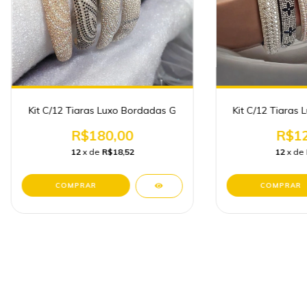
Kit C/12 Tiaras Luxo Bordadas G
Kit C/12 Tiaras
R$180,00
R$12
12
x de
R$18,52
12
x de