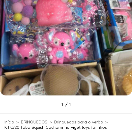
1
/
1
Início
>
BRINQUEDOS
>
Brinquedos para o verão
>
Kit C/20 Taba Squish Cachorrinho Figet toys fofinhos