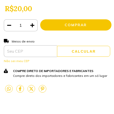
R$20,00
ALTERAR CEP
Entregas para o CEP:
Meios de envio
CALCULAR
Não sei meu CEP
COMPRE DIRETO DE IMPORTADORES E FABRICANTES
Compre direto dos importadores e fabricantes em um só lugar