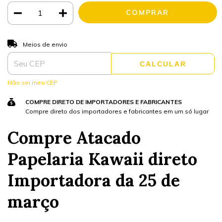
ALTERAR CEP
Entregas para o CEP:
Meios de envio
CALCULAR
Não sei meu CEP
COMPRE DIRETO DE IMPORTADORES E FABRICANTES
Compre direto dos importadores e fabricantes em um só lugar
Compre Atacado
Papelaria Kawaii direto
Importadora da 25 de
março