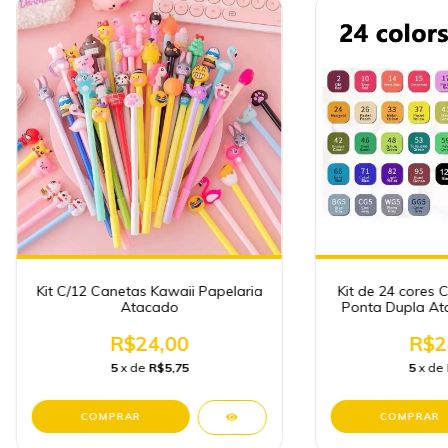
Kit C/12 Canetas Kawaii Papelaria
Kit de 24 cores 
Atacado
Ponta Dupla At
R$24,00
R$2
5
x de
R$5,75
5
x de