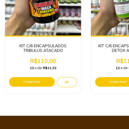
KIT C/6 ENCAPSULADOS
KIT C/6 ENCAP
TRIBULUS ATACADO
DETOX 
R$110,00
R$11
12
x de
R$11,32
12
x de