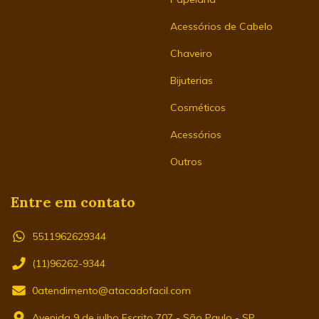
Acessórios de Cabelo
Chaveiro
Bijuterias
Cosméticos
Acessórios
Outros
Entre em contato
5511962629344
(11)96262-9344
0atendimento@atacadofacil.com
Avenida 9 de julho Escrito 707 - São Paulo - SP