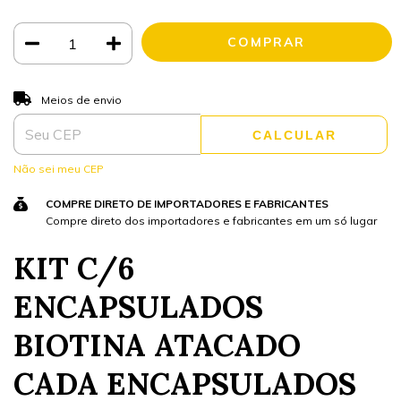
ALTERAR CEP
Entregas para o CEP:
Meios de envio
CALCULAR
Não sei meu CEP
COMPRE DIRETO DE IMPORTADORES E FABRICANTES
Compre direto dos importadores e fabricantes em um só lugar
KIT C/6
ENCAPSULADOS
BIOTINA ATACADO
CADA ENCAPSULADOS