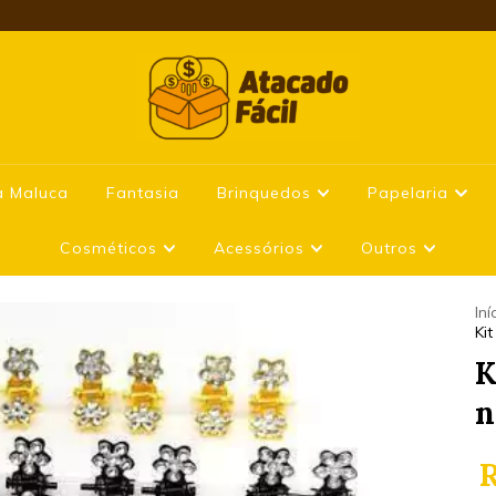
a Maluca
Fantasia
Brinquedos
Papelaria
Cosméticos
Acessórios
Outros
Iní
Ki
K
n
R