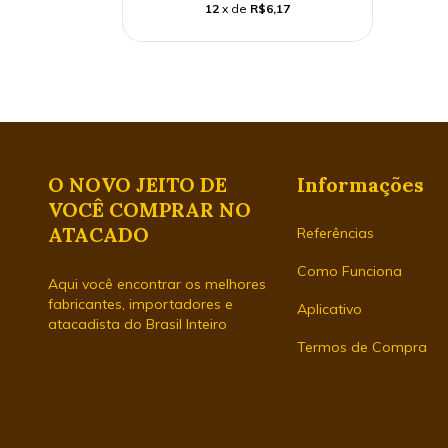
12
x de
R$6,17
O NOVO JEITO DE
Informações
VOCÊ COMPRAR NO
ATACADO
Referências
Como Funciona
Aqui você encontrar os melhores
fabricantes, importadores e
Aplicativo
atacadista do Brasil Inteiro
Termos de Compra