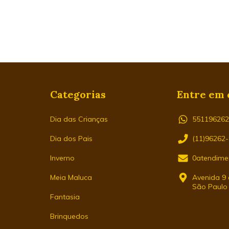
Categorias
Entre em 
Dia das Crianças
55119626
Dia dos Pais
(11)96262
Inverno
0atendime
Meia Maluca
Avenida 9 d
São Paulo
Fantasia
Brinquedos