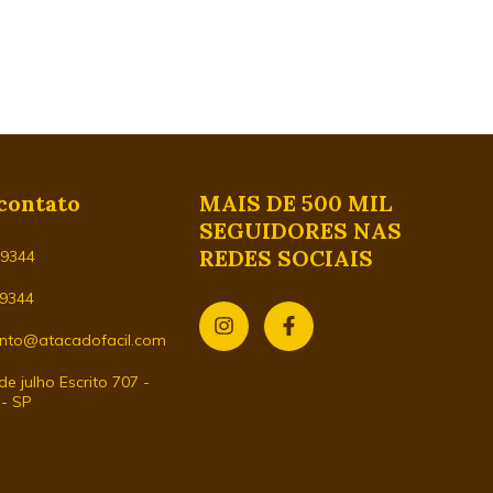
contato
MAIS DE 500 MIL
SEGUIDORES NAS
REDES SOCIAIS
29344
-9344
nto@atacadofacil.com
e julho Escrito 707 -
 - SP