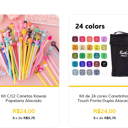
Kit C/12 Canetas Kawaii
Kit de 24 cores Canetinha
Papelaria Atacado
Touch Ponta Dupla Ataca
Papelaria
R$24,00
R$24,00
5
x de
R$5,75
5
x de
R$5,75