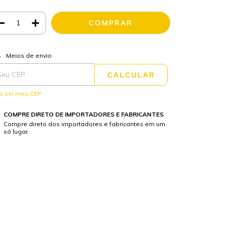
ALTERAR CEP
regas para o CEP:
Meios de envio
CALCULAR
o sei meu CEP
COMPRE DIRETO DE IMPORTADORES E FABRICANTES
Compre direto dos importadores e fabricantes em um
só lugar