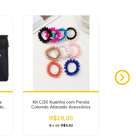
s
Kit C/20 Xuxinha com Perola
Kit C/ 4
do
Colorido Atacado Acessórios
R$28,00
6
x de
R$5,62