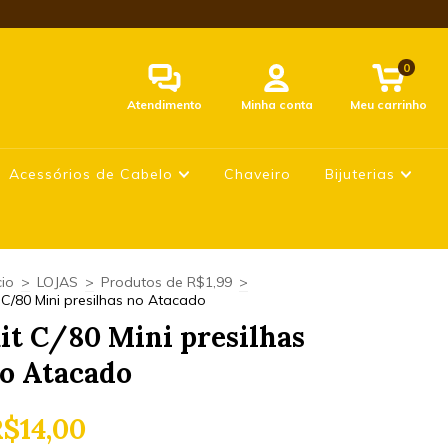
0
Atendimento
Minha conta
Meu carrinho
Acessórios de Cabelo
Chaveiro
Bijuterias
cio
>
LOJAS
>
Produtos de R$1,99
>
t C/80 Mini presilhas no Atacado
it C/80 Mini presilhas
o Atacado
$14,00