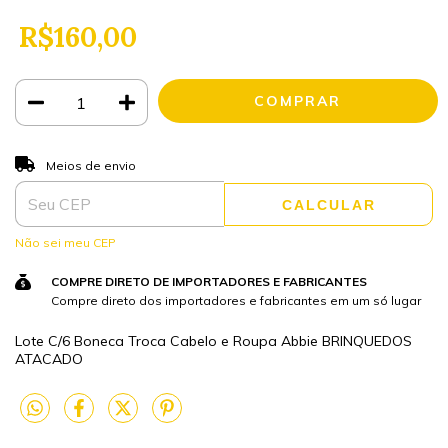
R$160,00
ALTERAR CEP
Entregas para o CEP:
Meios de envio
CALCULAR
Não sei meu CEP
COMPRE DIRETO DE IMPORTADORES E FABRICANTES
Compre direto dos importadores e fabricantes em um só lugar
Lote C/6 Boneca Troca Cabelo e Roupa Abbie BRINQUEDOS
ATACADO