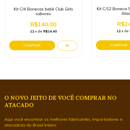
Kit C/12 Boneca 
Kit C/4 Bonecas bebê Club Girls
Ata
sabores
R$24
R$140,00
12
x de
12
x de
R$14,40
O NOVO JEITO DE VOCÊ COMPRAR NO
ATACADO
Aqui você encontrar os melhores fabricantes, importadores e
atacadista do Brasil Inteiro