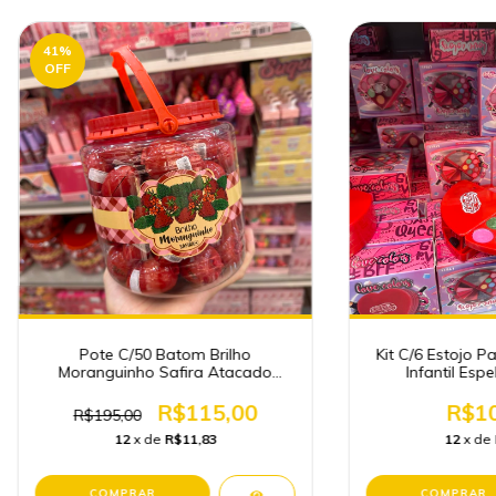
41
%
OFF
Pote C/50 Batom Brilho
Kit C/6 Estojo 
Moranguinho Safira Atacado
Infantil Esp
Maquiagem
R$115,00
R$10
R$195,00
12
x de
R$11,83
12
x de