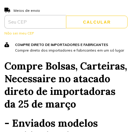
ALTERAR CEP
Entregas para o CEP:
Meios de envio
CALCULAR
Não sei meu CEP
COMPRE DIRETO DE IMPORTADORES E FABRICANTES
Compre direto dos importadores e fabricantes em um só lugar
Compre Bolsas, Carteiras,
Necessaire no atacado
direto de importadoras
da 25 de março
- Enviados modelos