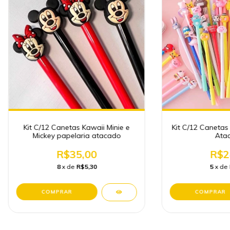
Kit C/12 Canetas Kawaii Minie e
Kit C/12 Canetas
Mickey papelaria atacado
Ata
R$35,00
R$2
8
x de
R$5,30
5
x de