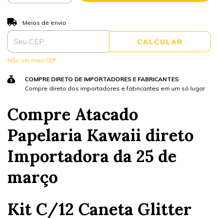
ALTERAR CEP
Entregas para o CEP:
Meios de envio
CALCULAR
Não sei meu CEP
COMPRE DIRETO DE IMPORTADORES E FABRICANTES
Compre direto dos importadores e fabricantes em um só lugar
Compre Atacado
Papelaria Kawaii direto
Importadora da 25 de
março
Kit C/12 Caneta Glitter