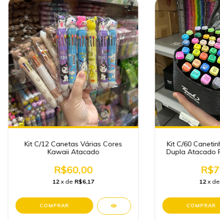
Kit C/12 Canetas Várias Cores
Kit C/60 Caneti
Kawaii Atacado
Dupla Atacado P
R$60,00
R$7
12
x de
R$6,17
12
x d