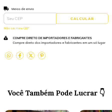
ALTERAR CEP
Entregas para o CEP:
Meios de envio
CALCULAR
Não sei meu CEP
COMPRE DIRETO DE IMPORTADORES E FABRICANTES
Compre direto dos importadores e fabricantes em um só lugar
Você Também Pode Lucrar 👇