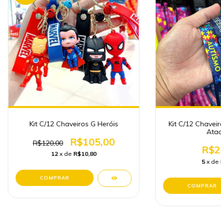
Kit C/12 Chaveiros G Heróis
Kit C/12 Chavei
Ata
R$105,00
R$120,00
R$2
12
x de
R$10,80
5
x de