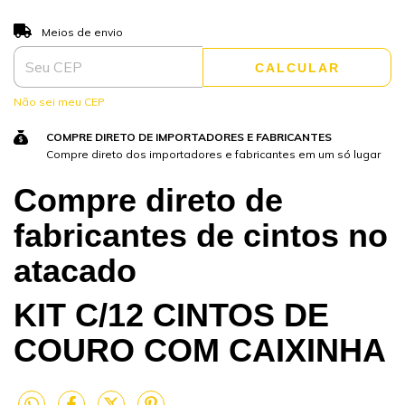
ALTERAR CEP
Entregas para o CEP:
Meios de envio
CALCULAR
Não sei meu CEP
COMPRE DIRETO DE IMPORTADORES E FABRICANTES
Compre direto dos importadores e fabricantes em um só lugar
Compre direto de
fabricantes de cintos no
atacado
KIT C/12 CINTOS DE
COURO COM CAIXINHA