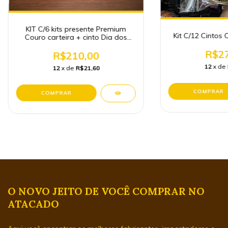
KIT C/6 kits presente Premium
Kit C/12 Cintos
Couro carteira + cinto Dia dos
Pais
R$27
R$210,00
12
x de
12
x de
R$21,60
O NOVO JEITO DE VOCÊ COMPRAR NO
ATACADO