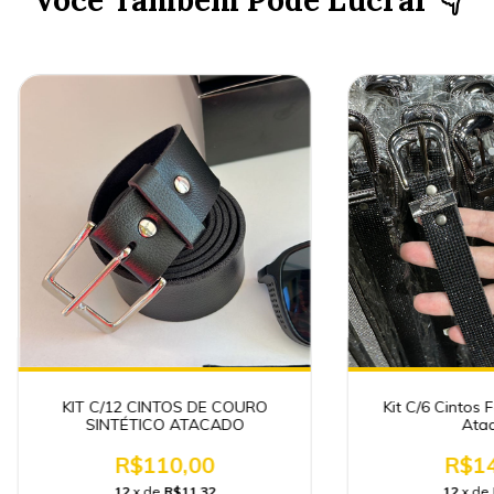
Você Também Pode Lucrar 👇
KIT C/12 CINTOS DE COURO
Kit C/6 Cintos 
SINTÉTICO ATACADO
Ata
R$110,00
R$14
12
x de
R$11,32
12
x de