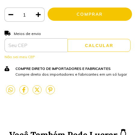
ALTERAR CEP
Entregas para o CEP:
Meios de envio
CALCULAR
Não sei meu CEP
COMPRE DIRETO DE IMPORTADORES E FABRICANTES
Compre direto dos importadores e fabricantes em um só lugar