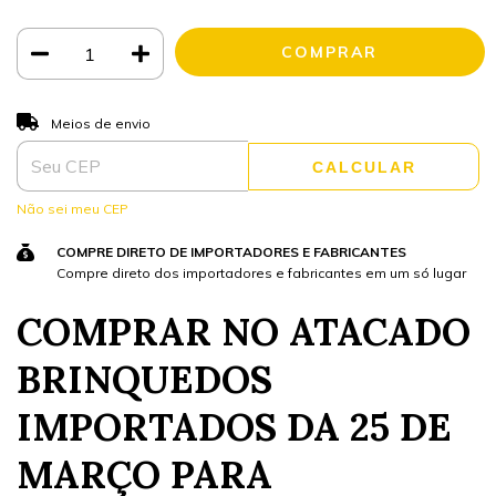
ALTERAR CEP
Entregas para o CEP:
Meios de envio
CALCULAR
Não sei meu CEP
COMPRE DIRETO DE IMPORTADORES E FABRICANTES
Compre direto dos importadores e fabricantes em um só lugar
COMPRAR NO ATACADO
BRINQUEDOS
IMPORTADOS DA 25 DE
MARÇO PARA