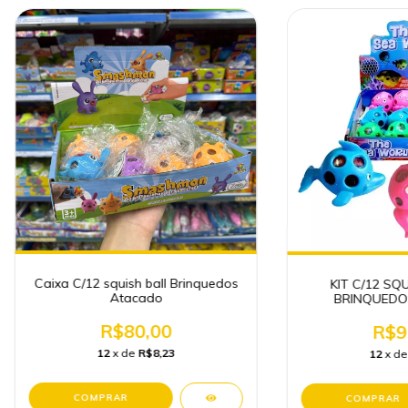
Caixa C/12 squish ball Brinquedos
KIT C/12 SQ
Atacado
BRINQUEDO
R$80,00
R$9
12
x de
R$8,23
12
x d