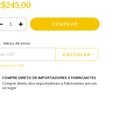
$245,00
ALTERAR CEP
regas para o CEP:
Meios de envio
CALCULAR
o sei meu CEP
COMPRE DIRETO DE IMPORTADORES E FABRICANTES
Compre direto dos importadores e fabricantes em um
só lugar