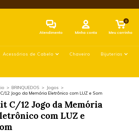
0
Atendimento
Minha conta
Meu carrinho
Acessórios de Cabelo
Chaveiro
Bijuterias
cio
>
BRINQUEDOS
>
Jogos
>
t C/12 Jogo da Memória Eletrônico com LUZ e Som
it C/12 Jogo da Memória
letrônico com LUZ e
Som