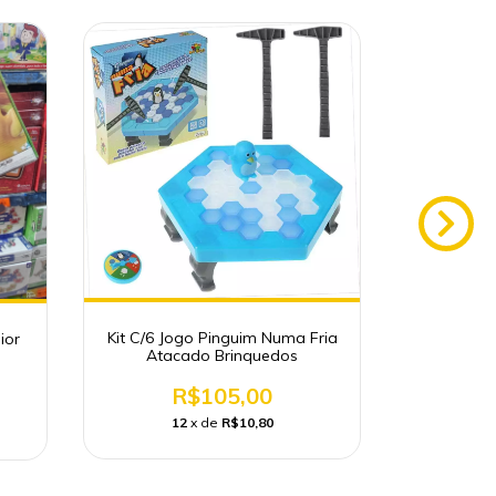
Kit C/6 Jogo Pinguim Numa Fria
ior
Kit C/6 Qu
Atacado Brinquedos
Personage
R$105,00
12
x de
R$10,80
1