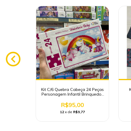
o Mar TÁ
Kit C/6 Quebra Cabeça 24 Peças
edos
Personagem Infantil Brinquedos
Atacado
0
R$95,00
80
12
x de
R$9,77