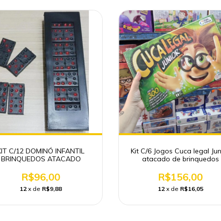
KIT C/12 DOMINÓ INFANTIL
Kit C/6 Jogos Cuca legal Jun
BRINQUEDOS ATACADO
atacado de brinquedos
R$96,00
R$156,00
12
x de
R$9,88
12
x de
R$16,05