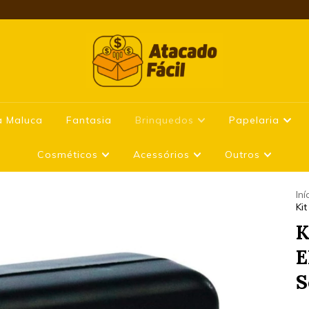
a Maluca
Fantasia
Brinquedos
Papelaria
Cosméticos
Acessórios
Outros
Iní
Ki
K
E