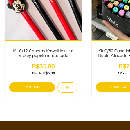
Kit C/12 Canetas Kawaii Minie e
Kit C/60 Caneti
Mickey papelaria atacado
Dupla Atacado P
R$35,00
R$7
8
x de
R$5,30
12
x d