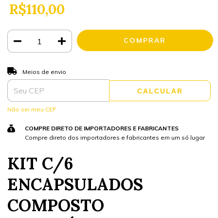
R$110,00
ALTERAR CEP
Entregas para o CEP:
Meios de envio
CALCULAR
Não sei meu CEP
COMPRE DIRETO DE IMPORTADORES E FABRICANTES
Compre direto dos importadores e fabricantes em um só lugar
KIT C/6
ENCAPSULADOS
COMPOSTO