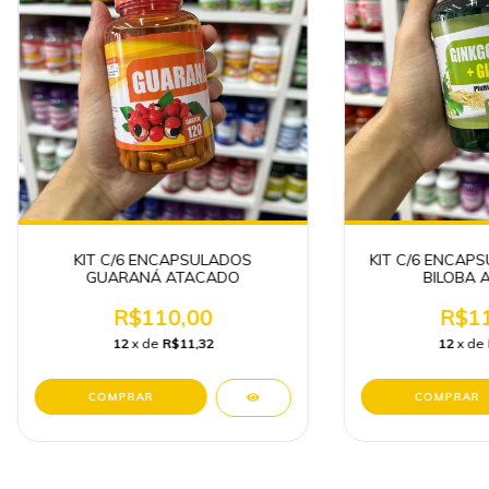
KIT C/6 ENCAPSULADOS
KIT C/6 ENCAP
GUARANÁ ATACADO
BILOBA 
R$110,00
R$11
12
x de
R$11,32
12
x de