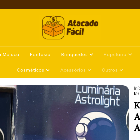
a Maluca
Fantasia
Brinquedos
Papelaria
Cosméticos
Acessórios
Outros
Iní
Ki
K
A
A