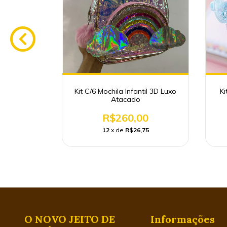
roca Ponta
Kit C/6 Mochila Infantil 3D Luxo
Ki
 Papelaria
Atacado
0
R$260,00
66
12
x de
R$26,75
O NOVO JEITO DE
Informações