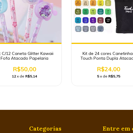
t C/12 Caneta Glitter Kawaii
Kit de 24 cores Canetinha
Fofa Atacado Papelaria
Touch Ponta Dupla Ataca
Papelaria
R$50,00
R$24,00
12
x de
R$5,14
5
x de
R$5,75
Categorias
Entre em 