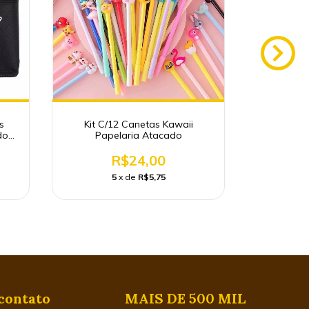
s
Kit C/12 Canetas Kawaii
Lote C
do
Papelaria Atacado
Borracha 
R$24,00
5
x de
R$5,75
1
contato
MAIS DE 500 MIL