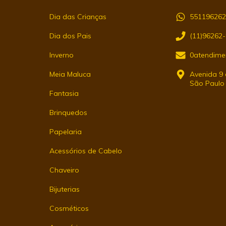
Dia das Crianças
55119626
Dia dos Pais
(11)96262
Inverno
0atendime
Meia Maluca
Avenida 9 d
São Paulo
Fantasia
Brinquedos
Papelaria
Acessórios de Cabelo
Chaveiro
Bijuterias
Cosméticos