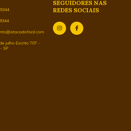
SEGUIDORES NAS
REDES SOCIAIS
29344
-9344
nto@atacadofacil.com
e julho Escrito 707 -
 - SP