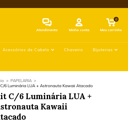
0
Atendimento
Minha conta
Meu carrinho
Acessórios de Cabelo
Chaveiro
Bijuterias
cio
>
PAPELARIA
>
t C/6 Luminária LUA + Astronauta Kawaii Atacado
it C/6 Luminária LUA +
stronauta Kawaii
tacado